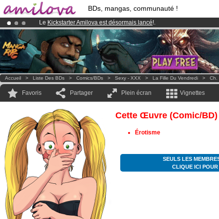
BDs, mangas, communauté !
Le
Kickstarter Amilova est désormais lancé
!.
Abonnement premium: à partir de
3.95 euros
par mois !
Clique ici p
Déjà 100000
membres
et 1000
BDs & Mangas
!
Accueil
>
Liste Des BDs
>
Comics/BDs
>
Sexy - XXX
>
La Fille Du Vendredi
>
Ch.
Favoris
Partager
Plein écran
Vignettes
Cette Œuvre (comic/BD)
Érotisme
SEULS LES MEMBRES
CLIQUE ICI POU