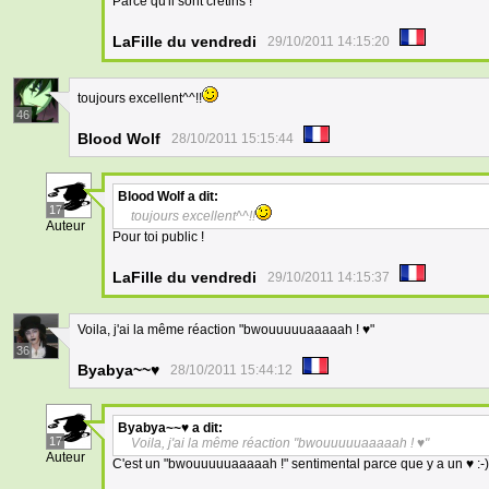
Parce qu'il sont crétins !
LaFille du vendredi
29/10/2011 14:15:20
toujours excellent^^!!
46
Blood Wolf
28/10/2011 15:15:44
Blood Wolf
a dit:
17
toujours excellent^^!!
Auteur
Pour toi public !
LaFille du vendredi
29/10/2011 14:15:37
Voila, j'ai la même réaction "bwouuuuuaaaaah ! ♥"
36
Byabya~~♥
28/10/2011 15:44:12
Byabya~~♥
a dit:
17
Voila, j'ai la même réaction "bwouuuuuaaaaah ! ♥"
Auteur
C'est un "bwouuuuuaaaaah !" sentimental parce que y a un ♥ :-)