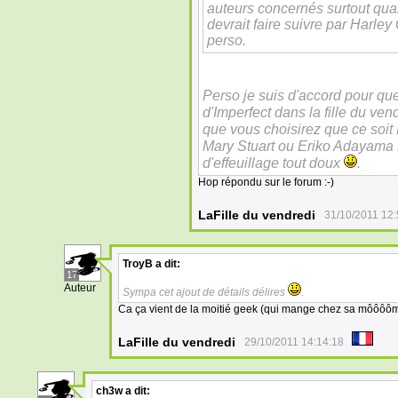
auteurs concernés surtout quan
devrait faire suivre par Harl
perso.
Perso je suis d'accord pour qu
d'Imperfect dans la fille du ve
que vous choisirez que ce soit
Mary Stuart ou Eriko Adayama se
d'effeuillage tout doux
.
Hop répondu sur le forum :-)
LaFille du vendredi
31/10/2011 12:
TroyB
a dit:
17
Auteur
Sympa cet ajout de détails délires
.
Ca ça vient de la moitié geek (qui mange chez sa môôôôm
LaFille du vendredi
29/10/2011 14:14:18
ch3w
a dit: