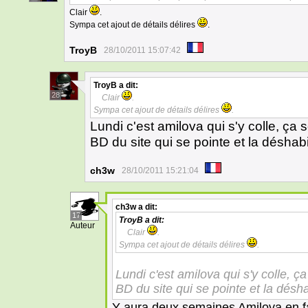
Clair
.
Sympa cet ajout de détails délires
.
TroyB
28/10/2011 15:07:42
TroyB
a dit:
28
Clair
.
Sympa cet ajout de détails délires
.
Lundi c'est amilova qui s'y colle, ça 
BD du site qui se pointe et la déshabi
ch3w
28/10/2011 15:21:04
ch3w
a dit:
17
TroyB
a dit:
Auteur
Clair
.
Sympa cet ajout de détails délires
.
Lundi c'est amilova qui s'y colle, ç
BD du site qui se pointe et la désha
Y aura deux semaines Amilova en f