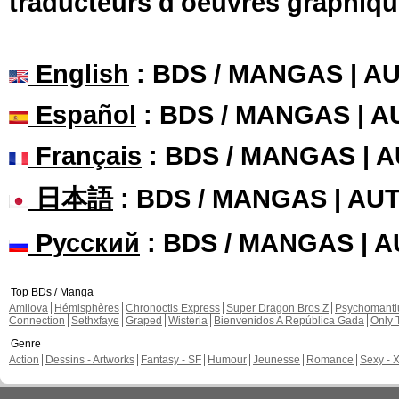
traducteurs d'oeuvres graphiqu
English
: BDS / MANGAS | 
Español
: BDS / MANGAS | 
Français
: BDS / MANGAS | 
日本語
: BDS / MANGAS | A
Русский
: BDS / MANGAS | 
Top BDs / Manga
Amilova
Hémisphères
Chronoctis Express
Super Dragon Bros Z
Psychomant
Connection
Sethxfaye
Graped
Wisteria
Bienvenidos A República Gada
Only 
Genre
Action
Dessins - Artworks
Fantasy - SF
Humour
Jeunesse
Romance
Sexy - 