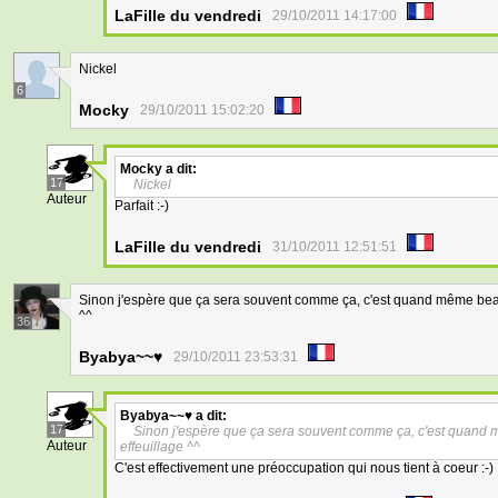
LaFille du vendredi
29/10/2011 14:17:00
Nickel
6
Mocky
29/10/2011 15:02:20
Mocky
a dit:
17
Nickel
Auteur
Parfait :-)
LaFille du vendredi
31/10/2011 12:51:51
Sinon j'espère que ça sera souvent comme ça, c'est quand même beau
^^
36
Byabya~~♥
29/10/2011 23:53:31
Byabya~~♥
a dit:
17
Sinon j'espère que ça sera souvent comme ça, c'est quand 
Auteur
effeuillage ^^
C'est effectivement une préoccupation qui nous tient à coeur :-)