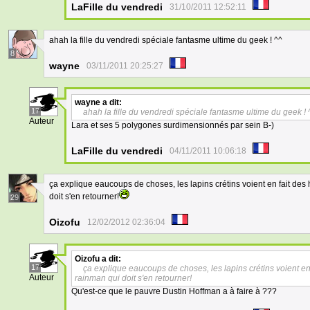
LaFille du vendredi
31/10/2011 12:52:11
ahah la fille du vendredi spéciale fantasme ultime du geek ! ^^
8
wayne
03/11/2011 20:25:27
wayne
a dit:
17
ahah la fille du vendredi spéciale fantasme ultime du geek ! 
Auteur
Lara et ses 5 polygones surdimensionnés par sein B-)
LaFille du vendredi
04/11/2011 10:06:18
ça explique eaucoups de choses, les lapins crétins voient en fait des h
doit s'en retourner!
29
Oizofu
12/02/2012 02:36:04
Oizofu
a dit:
17
ça explique eaucoups de choses, les lapins crétins voient en f
Auteur
rainman qui doit s'en retourner!
Qu'est-ce que le pauvre Dustin Hoffman a à faire à ???