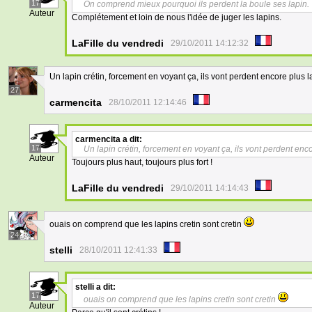
17
On comprend mieux pourquoi ils perdent la boule ses lapin.
Auteur
Complétement et loin de nous l'idée de juger les lapins.
LaFille du vendredi
29/10/2011 14:12:32
Un lapin crétin, forcement en voyant ça, ils vont perdent encore plus l
27
carmencita
28/10/2011 12:14:46
carmencita
a dit:
17
Un lapin crétin, forcement en voyant ça, ils vont perdent enco
Auteur
Toujours plus haut, toujours plus fort !
LaFille du vendredi
29/10/2011 14:14:43
ouais on comprend que les lapins cretin sont cretin
24
stelli
28/10/2011 12:41:33
stelli
a dit:
17
ouais on comprend que les lapins cretin sont cretin
Auteur