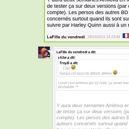
de tester ça sur deux versions (par c
compte). Les persos des autres BD c
concernés surtout quand ils sont su
suivre par Harley Quinn aussi à u
LaFille du vendredi
29/10/2011 14:23:48
LaFille du vendredi
a dit:
31
ch3w
a dit:
TroyB
a dit:
Clair
.
Sympa cet ajout de détails délires
.
Lundi c'est amilova qui s'y colle, ça serait ma
déshabille ^^
Y aura deux semaines Amilova en
de tester ça sur deux versions (par
compte). Les persos des autres BD
auteurs concernés surtout quand i