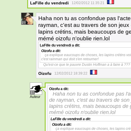
LaFille du vendredi
12/02/2012 11:35:21
Haha non tu as confondue pas l'acteu
29
rayman, c'est au travers de son jeux
lapins crétins, mais beaucoups de ge
mémé oizofu n'oublie rien.lol
LaFille du vendredi
a dit:
Oizofu
a dit:
ça explique eaucoups de choses, les lapins crétins voie
c'est rainman qui doit s'en retourner!
Qu'est-ce que le pauvre Dustin Hoffman a à faire à ???
Oizofu
12/02/2012 18:39:22
Oizofu
a dit:
17
Haha non tu as confondue pas l'ac
Auteur
de rayman, c'est au travers de son
lapins crétins, mais beaucoups de 
mémé oizofu n'oublie rien.lol
LaFille du vendredi
a dit:
Oizofu
a dit:
ça explique eaucoups de choses, les lapins créti