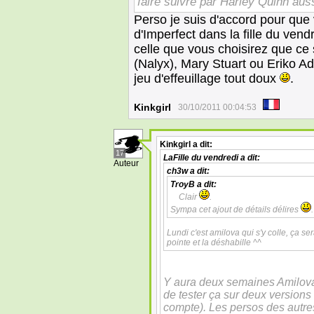
faire suivre par Harley Quinn au
Perso je suis d'accord pour que
d'Imperfect dans la fille du ven
celle que vous choisirez que ce 
(Nalyx), Mary Stuart ou Eriko Ad
jeu d'effeuillage tout doux
.
Kinkgirl
30/10/2011 00:04:53
Kinkgirl
a dit:
17
LaFille du vendredi
a dit:
Auteur
ch3w
a dit:
TroyB
a dit:
Clair
.
Sympa cet ajout de détails délires
.
Lundi c'est amilova qui s'y colle, ça se
pointe et la déshabille ^^
Y aura deux semaines Amilova
de tester ça sur deux versions (
compte). Les persos des autres