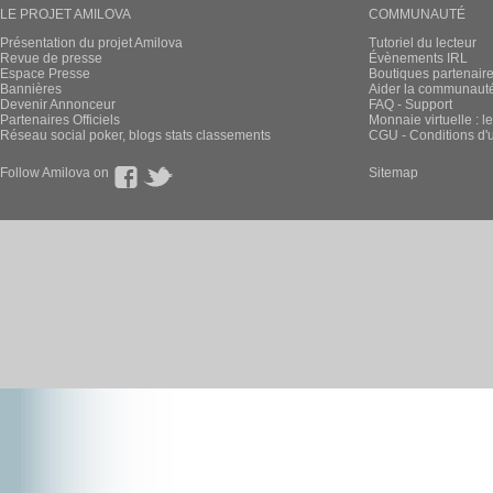
LE PROJET AMILOVA
COMMUNAUTÉ
Présentation du projet Amilova
Tutoriel du lecteur
Revue de presse
Évènements IRL
Espace Presse
Boutiques partenair
Bannières
Aider la communauté 
Devenir Annonceur
FAQ - Support
Partenaires Officiels
Monnaie virtuelle : l
Réseau social poker, blogs stats classements
CGU - Conditions d'ut
Follow Amilova on
Sitemap