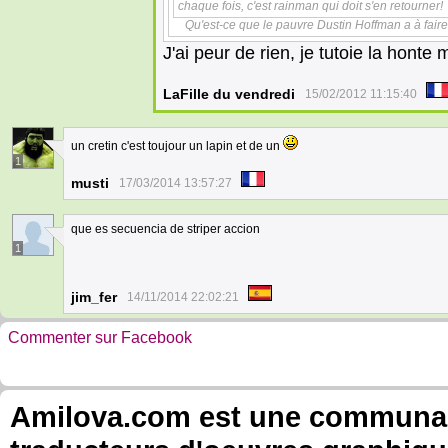
chaque fois, c'est rainman qui doit s'en retourner!
Qu'est-ce que le pauvre Dustin Hoffman a à fair
J'ai peur de rien, je tutoie la hont
LaFille du vendredi
15/02/2012 11:15:40
un cretin c'est toujour un lapin et de un
1
musti
17/03/2014 13:57:27
que es secuencia de striper accion
1
jim_fer
14/11/2014 22:02:21
Commenter sur Facebook
Amilova.com est une communauté