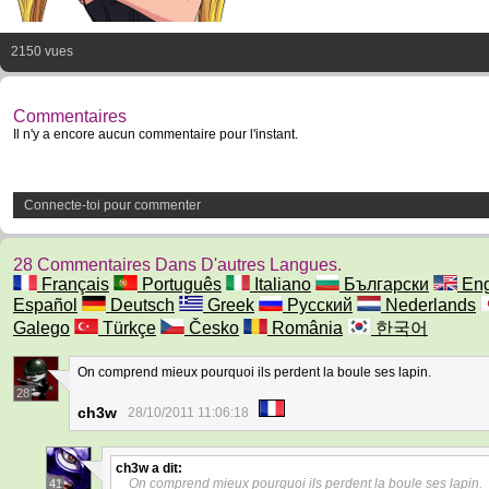
2150 vues
Commentaires
Il n'y a encore aucun commentaire pour l'instant.
Connecte-toi pour commenter
28 Commentaires Dans D'autres Langues.
Français
Português
Italiano
Български
Eng
Español
Deutsch
Greek
Русский
Nederlands
Galego
Türkçe
Česko
România
한국어
On comprend mieux pourquoi ils perdent la boule ses lapin.
28
ch3w
28/10/2011 11:06:18
ch3w
a dit:
On comprend mieux pourquoi ils perdent la boule ses lapin.
41