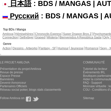
日本語
: BDS / MANGAS | A
Русский
: BDS / MANGAS | 
Top BDs / Manga
Amilova
Hémisphères
Chronoctis Express
Super Dragon Bros Z
Psychomant
Connection
Sethxfaye
Graped
Wisteria
Bienvenidos A República Gada
Only 
Genre
Action
Dessins - Artworks
Fantasy - SF
Humour
Jeunesse
Romance
Sexy - 
LE PROJET AMILOVA
COMMUNAUTÉ
Présentation du projet Amilova
Tutoriel du lecteur
Revue de presse
Évènements IRL
Espace Presse
Boutiques partenair
Bannières
Aider la communauté 
Devenir Annonceur
FAQ - Support
Partenaires Officiels
Monnaie virtuelle : l
Réseau social poker, blogs stats classements
CGU - Conditions d'ut
Follow Amilova on
Sitemap