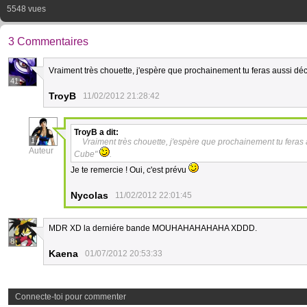
5548 vues
3 Commentaires
Vraiment très chouette, j'espère que prochainement tu feras aussi dé
41
TroyB
11/02/2012 21:28:42
TroyB
a dit:
1
Vraiment très chouette, j'espère que prochainement tu feras
Auteur
Cube"
.
Je te remercie ! Oui, c'est prévu
Nycolas
11/02/2012 22:01:45
MDR XD la derniére bande MOUHAHAHAHAHA XDDD.
8
Kaena
01/07/2012 20:53:33
Connecte-toi pour commenter