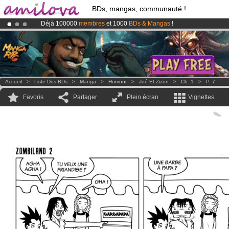
BDs, mangas, communauté !
Déjà 100000
membres
et 1000
BDs & Mangas
!
Le
Kickstarter Amilova est désormais lancé
!.
Abonnement premium: à partir de
3.95 euros
par mois !
Clique ici p
Accueil
>
Liste Des BDs
>
Manga
>
Humour
>
Joé Et Zizon
>
Ch. 1
>
P. 7
Favoris
Partager
Plein écran
Vignettes