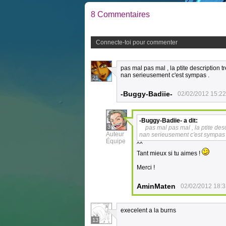
8 Commentaires
Connecte-toi pour commenter
pas mal pas mal , la ptite description tr
nan serieusement c'est sympas .
21
-Buggy-Badiie-
02/02/2012 15:22
-Buggy-Badiie-
a dit:
3
pas mal pas mal , la ptite desc
Auteur
nan serieusement c'est sympas 
Équipe
^^
Tant mieux si tu aimes !
Merci !
AminMaten
02/02/2012 18:3
execelent a la burns
13