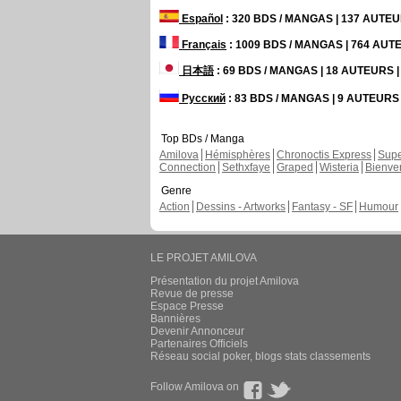
Español
: 320 BDS / MANGAS | 137 AUTE
Français
: 1009 BDS / MANGAS | 764 AU
日本語
: 69 BDS / MANGAS | 18 AUTEURS
Русский
: 83 BDS / MANGAS | 9 AUTEUR
Top BDs / Manga
Amilova
Hémisphères
Chronoctis Express
Supe
Connection
Sethxfaye
Graped
Wisteria
Bienve
Genre
Action
Dessins - Artworks
Fantasy - SF
Humour
LE PROJET AMILOVA
Présentation du projet Amilova
Revue de presse
Espace Presse
Bannières
Devenir Annonceur
Partenaires Officiels
Réseau social poker, blogs stats classements
Follow Amilova on