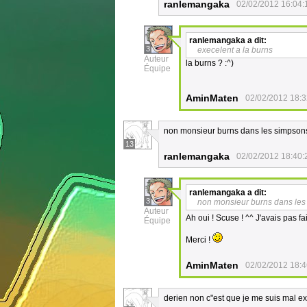
ranlemangaka
02/02/2012 16:04:
ranlemangaka
a dit:
3
execelent a la burns
Auteur
la burns ? :^)
Équipe
AminMaten
02/02/2012 18:3
non monsieur burns dans les simpson
13
ranlemangaka
02/02/2012 18:40:
ranlemangaka
a dit:
3
non monsieur burns dans les
Auteur
Ah oui ! Scuse ! ^^ J'avais pas f
Équipe
Merci !
AminMaten
02/02/2012 18:4
derien non c"est que je me suis mal e