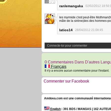
13
ranlemangaka
02/02/2012 18:50:
les myrmide c'est peut-être Mothman(h
mâle de la sirène(des des hommes-poi
5
latios14
28/04/2012 21:08:45
Connecte-toi pour commenter
0 Commentaires Dans D'autres Lang
Français
Il n'y a encore aucun commentaire pour l'instant.
Commenter sur Facebook
Amilova.com est une communauté internationale 
English
: 391 BDS / MANGAS | 162 AUTE