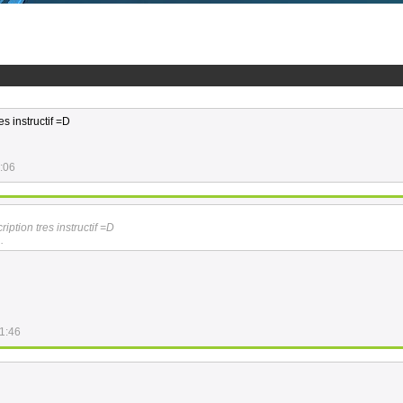
es instructif =D
:06
ription tres instructif =D
.
1:46