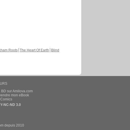
kham Roots
The Heart Of Earth
Blind
EURS
a BD sur Amilova.com
t vendre mon eBook
e Comics
Y-NC-ND 3.0
om depuis 2010