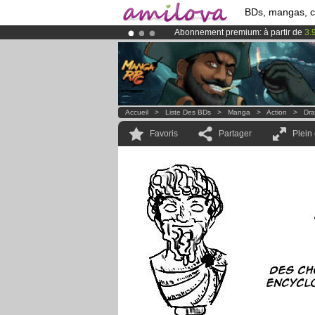
BDs, mangas, 
Abonnement premium: à partir de
3.
Déjà 100000
membres
et 1000
BDs 
Le
Kickstarter Amilova est désormais
Accueil
>
Liste Des BDs
>
Manga
>
Action
>
Dra
Favoris
Partager
Plein