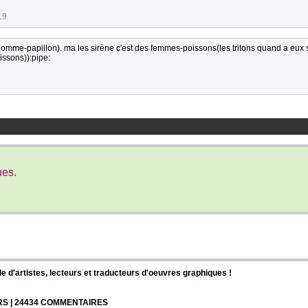
19
omme-papillon). ma les sirène c'est des femmes-poissons(les tritons quand a eux 
ssons)):pipe:
ues.
d'artistes, lecteurs et traducteurs d'oeuvres graphiques !
URS | 24434 COMMENTAIRES