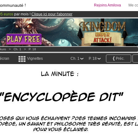
communauté !
Rejoins Amilova
Me co
95 euros
par mois !
Clique ici pour t'abonner
& Mangas
!
 lancé
!.
kuro
>
Ch. 1
>
P. 18
 écran
Vignettes
Ch. 1
P. 18
Préc.