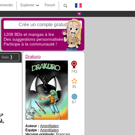
nnecter
Explorer
Forum
Crée un compte gratuit
1208 BDs et mangas à lire
Des suggestions personnalisées !
Participe à la communauté !
Drakuro
Suiv.
742
35
67
Auteur :
AminMaten
Équipe :
AminMaten
Version originale:
Français