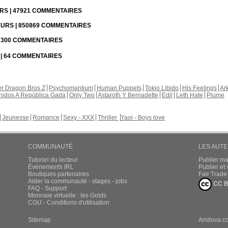
URS | 47921 COMMENTAIRES
TEURS | 850869 COMMENTAIRES
 | 300 COMMENTAIRES
S | 64 COMMENTAIRES
r Dragon Bros Z
Psychomantium
Human Puppets
Tokio Libido
His Feelings
Ar
nidos A República Gada
Only Two
Astaroth Y Bernadette
Edil
Leth Hate
Plume
Jeunesse
Romance
Sexy - XXX
Thriller
Yaoi - Boys love
COMMUNAUTÉ
LES AUT
Tutoriel du lecteur
Publier m
Évènements IRL
Publier e
Boutiques partenaires
Fair Trad
Aider la communauté - stages - jobs
CC B
FAQ - Support
Monnaie virtuelle : les Golds
CGU - Conditions d'utilisation
Sitemap
Amilova.c