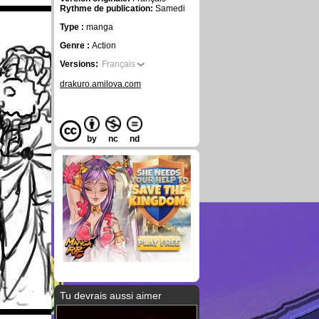
Rythme de publication:
Samedi
Type :
manga
Genre :
Action
Versions:
Français
drakuro.amilova.com
by
nc
nd
Tu devrais aussi aimer