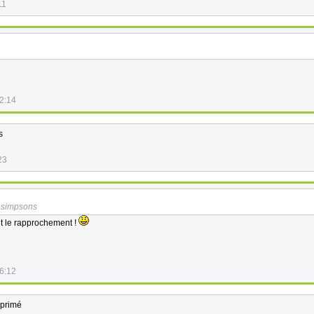
11
2:14
s
23
 simpsons
ait le rapprochement !
6:12
xprimé