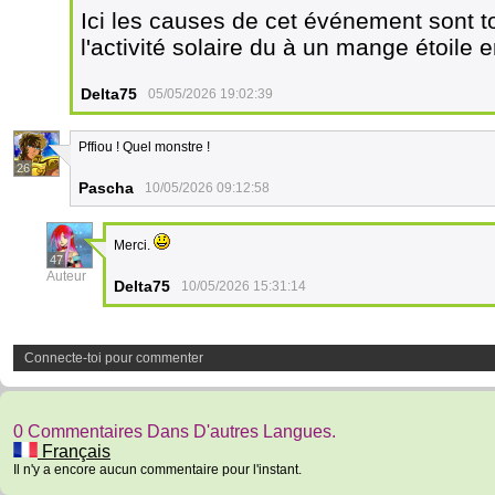
Ici les causes de cet événement sont to
l'activité solaire du à un mange étoile e
Delta75
05/05/2026 19:02:39
Pffiou ! Quel monstre !
26
Pascha
10/05/2026 09:12:58
Merci.
47
Auteur
Delta75
10/05/2026 15:31:14
Connecte-toi pour commenter
0 Commentaires Dans D'autres Langues.
Français
Il n'y a encore aucun commentaire pour l'instant.