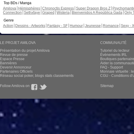
Top BDs / Manga
Amilova
Hémisphères
Chronoctis Express
Super Dragon Bros Z
Psychomant
Connection
Sethxfaye
Graped
Wisteria
Bienvenidos A República Gada
Only 
Genre
Action
Dessins - Artworks
Fantasy - SF
Humour
Jeunesse
Romance
Sexy - 
LE PROJET AMILOVA
COMMUNAUTÉ
Présentation du projet Amilova
Tutoriel du lecteur
Revue de presse
Évènements IRL
Espace Presse
Boutiques partenair
Bannières
Aider la communauté 
Devenir Annonceur
FAQ - Support
Partenaires Officiels
Monnaie virtuelle : l
Réseau social poker, blogs stats classements
CGU - Conditions d'ut
Follow Amilova on
Sitemap