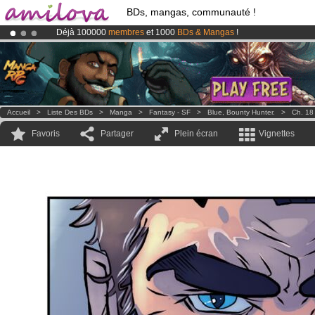
BDs, mangas, communauté !
Déjà 100000
membres
et 1000
BDs & Mangas
!
Abonnement premium: à partir de
3.95 euros
par mois !
Clique ici p
Le
Kickstarter Amilova est désormais lancé
!.
Accueil
>
Liste Des BDs
>
Manga
>
Fantasy - SF
>
Blue, Bounty Hunter.
>
Ch. 18
Favoris
Partager
Plein écran
Vignettes