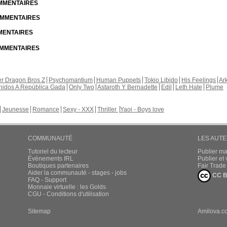
OMMENTAIRES
COMMENTAIRES
MMENTAIRES
COMMENTAIRES
r Dragon Bros Z
Psychomantium
Human Puppets
Tokio Libido
His Feelings
Ar
nidos A República Gada
Only Two
Astaroth Y Bernadette
Edil
Leth Hate
Plume
Jeunesse
Romance
Sexy - XXX
Thriller
Yaoi - Boys love
COMMUNAUTÉ
LES AUT
Tutoriel du lecteur
Publier m
Évènements IRL
Publier e
Boutiques partenaires
Fair Trad
Aider la communauté - stages - jobs
CC B
FAQ - Support
Monnaie virtuelle : les Golds
CGU - Conditions d'utilisation
Sitemap
Amilova.c