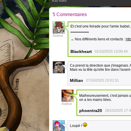
630 vues
5 Commentaires
Et c'est une foirade pour l'amie Isabe
_________
32
Auteur
→ Nos différents liens et contacts :
htt
Blackheart
01/10/2025 13:00:44
Ca prend la direction que j'imaginais.
Mais vu la tête qu'elle tire dans l'avan
33
Millian
27/10/2025 23:01:51
Malheureusement, c'est jamais 
39
on a les mains liées.
Auteur
phoentra20
28/10/2025 17:
Loupé !
47