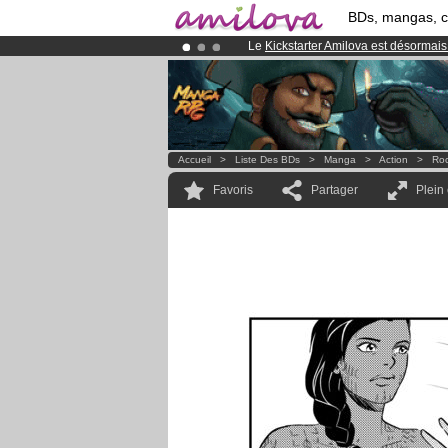
BDs, mangas, 
Le
Kickstarter Amilova est désormais
Déjà 100000
membres
et 1000
BDs 
Abonnement premium: à partir de
3.
Accueil
>
Liste Des BDs
>
Manga
>
Action
>
Roc
Favoris
Partager
Plein