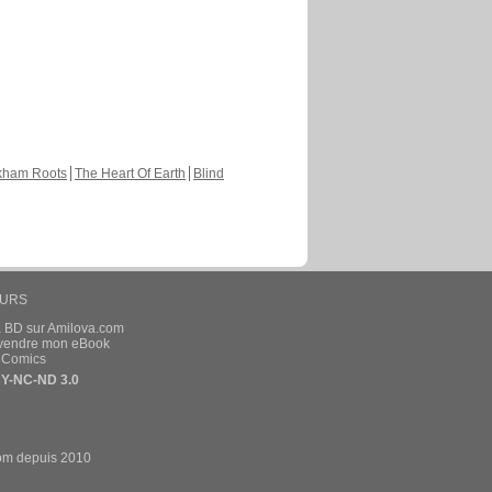
kham Roots
The Heart Of Earth
Blind
EURS
a BD sur Amilova.com
t vendre mon eBook
e Comics
Y-NC-ND 3.0
om depuis 2010