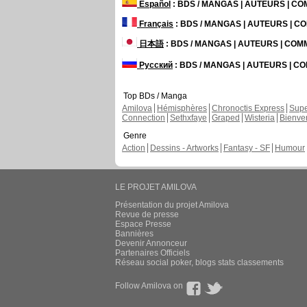
Español
: BDS / MANGAS | AUTEURS | C
Français
: BDS / MANGAS | AUTEURS | 
日本語
: BDS / MANGAS | AUTEURS | CO
Русский
: BDS / MANGAS | AUTEURS | 
Top BDs / Manga
Amilova
Hémisphères
Chronoctis Express
Supe
Connection
Sethxfaye
Graped
Wisteria
Bienve
Genre
Action
Dessins - Artworks
Fantasy - SF
Humour
LE PROJET AMILOVA
Présentation du projet Amilova
Revue de presse
Espace Presse
Bannières
Devenir Annonceur
Partenaires Officiels
Réseau social poker, blogs stats classements
Follow Amilova on