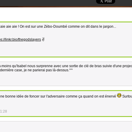
l, aie aie aie ! On est sur une Zébo-Doumbé comme on dit dans le jargon...
ps://linkr.bio/thegodslayers
✌
 A moins qu'Isabel nous surprenne avec une sortie de clé de bras suivie d'une projec
t-dernière case, je ne parierai pas là-dessus.^^
une bonne idée de foncer sur l'adversaire comme ça quand on est énervé
Surto
41:28