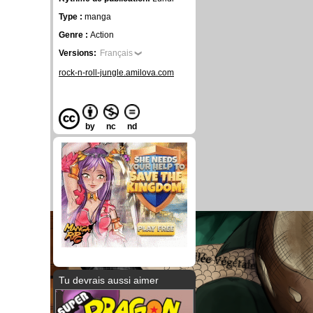
Type :
manga
Genre :
Action
Versions:
Français
rock-n-roll-jungle.amilova.com
by
nc
nd
Tu devrais aussi aimer