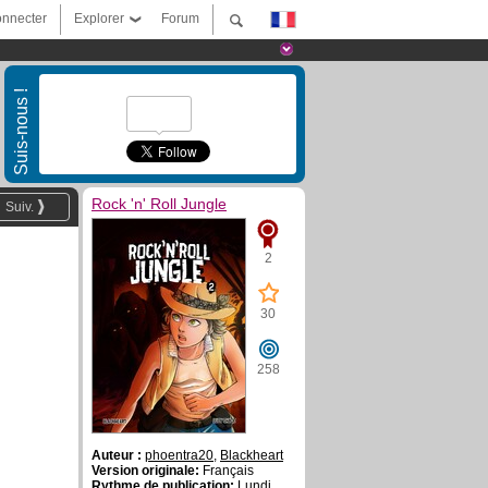
nnecter
Explorer
Forum
Suis-nous !
Rock 'n' Roll Jungle
Suiv.
2
30
258
Auteur :
phoentra20
,
Blackheart
Version originale:
Français
Rythme de publication:
Lundi