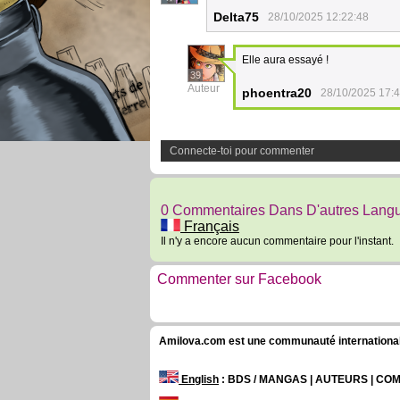
Delta75
28/10/2025 12:22:48
Elle aura essayé !
39
Auteur
phoentra20
28/10/2025 17:
Connecte-toi pour commenter
0 Commentaires Dans D'autres Lang
Français
Il n'y a encore aucun commentaire pour l'instant.
Commenter sur Facebook
Amilova.com est une communauté internationale 
English
: BDS / MANGAS | AUTEURS | C