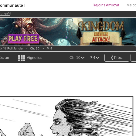
communauté !
Rejoins Amilova
Me co
 lancé
!.
& Mangas
!
95 euros
par mois !
Clique ici pour t'abonner
k 'n' Roll Jungle
>
Ch. 10
>
P. 4
 écran
Vignettes
Ch. 10
P. 4
Préc.