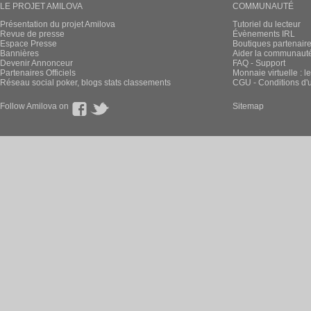
LE PROJET AMILOVA
COMMUNAUTÉ
Présentation du projet Amilova
Tutoriel du lecteur
Revue de presse
Évènements IRL
Espace Presse
Boutiques partenair
Bannières
Aider la communauté 
Devenir Annonceur
FAQ - Support
Partenaires Officiels
Monnaie virtuelle : l
Réseau social poker, blogs stats classements
CGU - Conditions d'ut
Follow Amilova on
Sitemap