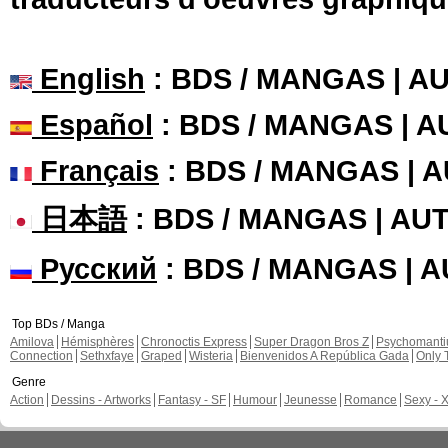
English
: BDS / MANGAS | 
Español
: BDS / MANGAS | 
Français
: BDS / MANGAS | 
日本語
: BDS / MANGAS | A
Русский
: BDS / MANGAS | 
Top BDs / Manga
Amilova
Hémisphères
Chronoctis Express
Super Dragon Bros Z
Psychomant
Connection
Sethxfaye
Graped
Wisteria
Bienvenidos A República Gada
Only 
Genre
Action
Dessins - Artworks
Fantasy - SF
Humour
Jeunesse
Romance
Sexy - 