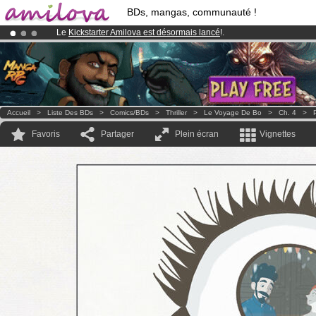
BDs, mangas, communauté !
Le
Kickstarter Amilova est désormais lancé
!.
Abonnement premium: à partir de
3.95 euros
par mois !
Clique ici p
Déjà 100000
membres
et 1000
BDs & Mangas
!
Accueil
>
Liste Des BDs
>
Comics/BDs
>
Thriller
>
Le Voyage De Bo
>
Ch. 4
>
Favoris
Partager
Plein écran
Vignettes