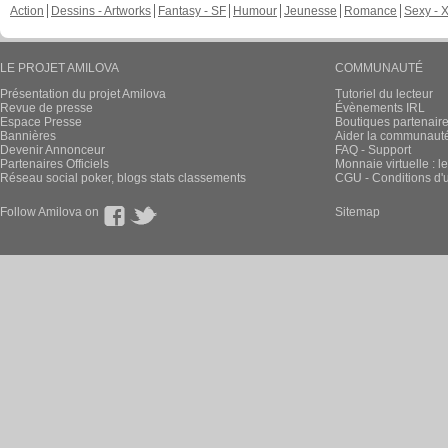
Action
Dessins - Artworks
Fantasy - SF
Humour
Jeunesse
Romance
Sexy - 
LE PROJET AMILOVA
COMMUNAUTÉ
Présentation du projet Amilova
Tutoriel du lecteur
Revue de presse
Évènements IRL
Espace Presse
Boutiques partenair
Bannières
Aider la communauté 
Devenir Annonceur
FAQ - Support
Partenaires Officiels
Monnaie virtuelle : l
Réseau social poker, blogs stats classements
CGU - Conditions d'ut
Follow Amilova on
Sitemap