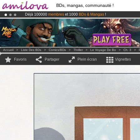
BDs, mangas, communauté !
Déjà 100000
membres
et 1000
BDs & Mangas
!
Abonnement premium: à partir de
3.95 euros
par mois !
Clique ici p
Le
Kickstarter Amilova est désormais lancé
!.
Accueil
>
Liste Des BDs
>
Comics/BDs
>
Thriller
>
Le Voyage De Bo
>
Ch. 3
>
Favoris
Partager
Plein écran
Vignettes