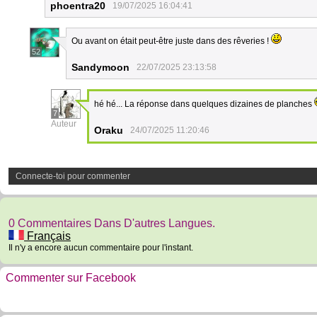
phoentra20
19/07/2025 16:04:41
Ou avant on était peut-être juste dans des rêveries !
52
Sandymoon
22/07/2025 23:13:58
hé hé... La réponse dans quelques dizaines de planches
7
Auteur
Oraku
24/07/2025 11:20:46
Connecte-toi pour commenter
0 Commentaires Dans D'autres Langues.
Français
Il n'y a encore aucun commentaire pour l'instant.
Commenter sur Facebook