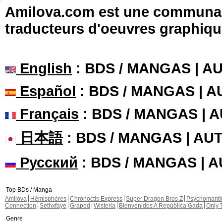
Amilova.com est une communauté
traducteurs d'oeuvres graphiqu
English
: BDS / MANGAS | 
Español
: BDS / MANGAS | 
Français
: BDS / MANGAS | 
日本語
: BDS / MANGAS | A
Русский
: BDS / MANGAS | 
Top BDs / Manga
Amilova
Hémisphères
Chronoctis Express
Super Dragon Bros Z
Psychomant
Connection
Sethxfaye
Graped
Wisteria
Bienvenidos A República Gada
Only 
Genre