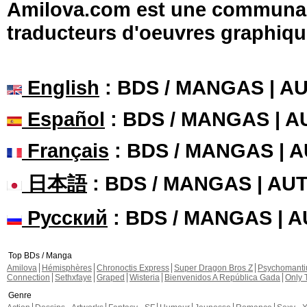
Amilova.com est une communauté
traducteurs d'oeuvres graphiqu
English
: BDS / MANGAS | 
Español
: BDS / MANGAS | 
Français
: BDS / MANGAS | 
日本語
: BDS / MANGAS | A
Русский
: BDS / MANGAS | 
Top BDs / Manga
Amilova
Hémisphères
Chronoctis Express
Super Dragon Bros Z
Psychomant
Connection
Sethxfaye
Graped
Wisteria
Bienvenidos A República Gada
Only 
Genre