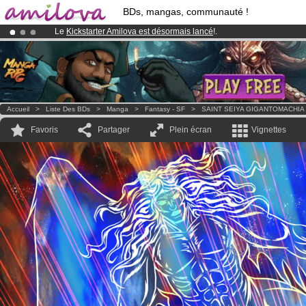
BDs, mangas, communauté !
Le
Kickstarter Amilova est désormais lancé
!.
Abonnement premium: à partir de
3.95 euros
par mois !
Clique ici p
Déjà 134393
membres
et 1208
BDs & Mangas
!
Accueil
>
Liste Des BDs
>
Manga
>
Fantasy - SF
>
SAINT SEIYA GIGANTOMACHIA
Favoris
Partager
Plein écran
Vignettes