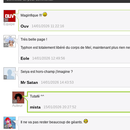
Maginfique !!!
30
Équipe
Ouv
14/01/2026 11:22:16
Très belle page !
25
Typhon est totalement libéré du corps de Meï, maintenant plus rien n
Eole
14/01/2026 12:49:56
Seiya est hors-champ j'imagine ?
9
Mr Satan
14/01/2026 14:43:53
Tutafé ^^
18
Auteur
mista
15/01/2026 20:27:52
Il ne va pas rester beaucoup de géants.
47