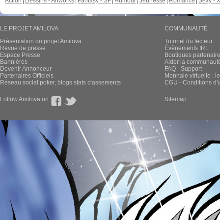
Action
Dessins - Artworks
Fantasy - SF
Humour
Jeunesse
Romance
Sexy - 
LE PROJET AMILOVA
COMMUNAUTÉ
Présentation du projet Amilova
Tutoriel du lecteur
Revue de presse
Évènements IRL
Espace Presse
Boutiques partenair
Bannières
Aider la communauté 
Devenir Annonceur
FAQ - Support
Partenaires Officiels
Monnaie virtuelle : l
Réseau social poker, blogs stats classements
CGU - Conditions d'ut
Follow Amilova on
Sitemap