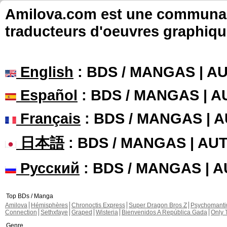
Amilova.com est une communauté
traducteurs d'oeuvres graphiqu
English
: BDS / MANGAS | 
Español
: BDS / MANGAS | 
Français
: BDS / MANGAS | 
日本語
: BDS / MANGAS | A
Русский
: BDS / MANGAS | 
Top BDs / Manga
Amilova
Hémisphères
Chronoctis Express
Super Dragon Bros Z
Psychomant
Connection
Sethxfaye
Graped
Wisteria
Bienvenidos A República Gada
Only 
Genre