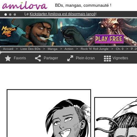
BDs, mangas, communauté !
Le
Kickstarter Amilova est désormais lancé
!.
Déjà 100000
membres
et 1000
BDs & Mangas
!
Abonnement premium: à partir de
3.95 euros
par mois !
Clique ici p
Accueil
>
Liste Des BDs
>
Manga
>
Action
>
Rock 'n' Roll Jungle
>
Ch. 9
>
P. 2
Favoris
Partager
Plein écran
Vignettes