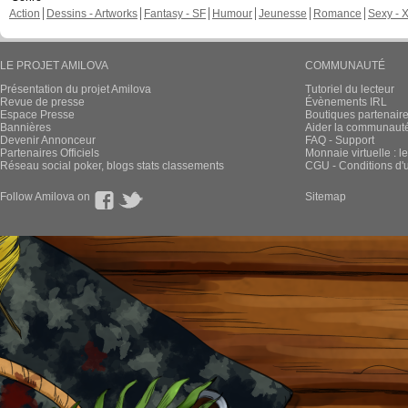
Action
Dessins - Artworks
Fantasy - SF
Humour
Jeunesse
Romance
Sexy - 
LE PROJET AMILOVA
COMMUNAUTÉ
Présentation du projet Amilova
Tutoriel du lecteur
Revue de presse
Évènements IRL
Espace Presse
Boutiques partenair
Bannières
Aider la communauté 
Devenir Annonceur
FAQ - Support
Partenaires Officiels
Monnaie virtuelle : l
Réseau social poker, blogs stats classements
CGU - Conditions d'ut
Follow Amilova on
Sitemap