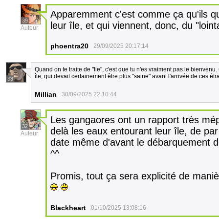
Apparemment c'est comme ça qu'ils qua
39
leur île, et qui viennent, donc, du "loin
Auteur
phoentra20
29/09/2025 20:17:14
Quand on te traite de "lie", c'est que tu n'es vraiment pas le bienvenu
île, qui devait certainement être plus "saine" avant l'arrivée de ces étr
33
Millian
30/09/2025 22:10:44
Les gangaores ont un rapport très mépri
32
delà les eaux entourant leur île, de pa
Auteur
date même d'avant le débarquement de
^^
Promis, tout ça sera explicité de mani
Blackheart
01/10/2025 13:08:16