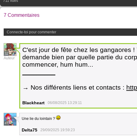
711 vues
7 Commentaires
Connecte-toi pour commenter
C'est jour de fête chez les gangaores 
32
demande bien par quelle partie du corps
Auteur
commencer, hum hum...
_________
→ Nos différents liens et contacts :
htt
Blackheart
06/08/2025 13:29:11
Une lie du lointain ?
47
Delta75
29/09/2025 19:59:23