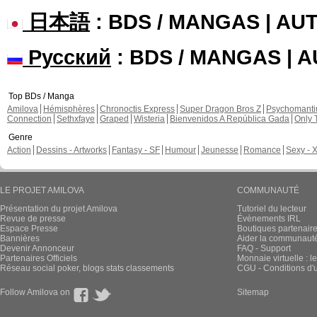
日本語
: BDS / MANGAS | A
Русский
: BDS / MANGAS | 
Top BDs / Manga
Amilova
Hémisphères
Chronoctis Express
Super Dragon Bros Z
Psychomant
Connection
Sethxfaye
Graped
Wisteria
Bienvenidos A República Gada
Only 
Genre
Action
Dessins - Artworks
Fantasy - SF
Humour
Jeunesse
Romance
Sexy - 
LE PROJET AMILOVA
COMMUNAUTÉ
Présentation du projet Amilova
Tutoriel du lecteur
Revue de presse
Évènements IRL
Espace Presse
Boutiques partenair
Bannières
Aider la communauté 
Devenir Annonceur
FAQ - Support
Partenaires Officiels
Monnaie virtuelle : l
Réseau social poker, blogs stats classements
CGU - Conditions d'ut
Follow Amilova on
Sitemap