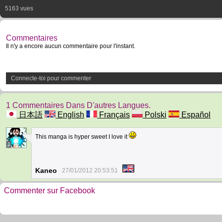
5163 vues
Commentaires
Il n'y a encore aucun commentaire pour l'instant.
Connecte-toi pour commenter
1 Commentaires Dans D'autres Langues.
日本語
English
Français
Polski
Español
This manga is hyper sweet I love it
1
Kaneo
27/01/2012 20:53:51
Commenter sur Facebook