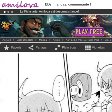
BDs, mangas, communauté !
Le
Kickstarter Amilova est désormais lancé
!.
Déjà 100000
membres
et 1000
BDs & Mangas
!
Abonnement premium: à partir de
3.95 euros
par mois !
Clique ici p
Accueil
>
Liste Des BDs
>
Manga
>
Action
>
Ash Et La Ville De Nulle Part
>
Ch. 1
Favoris
Partager
Plein écran
Vignettes