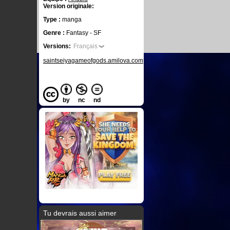
Version originale:
Type :
manga
Genre :
Fantasy - SF
Versions:
Français
saintseiyagameofgods.amilova.com
by
nc
nd
Tu devrais aussi aimer