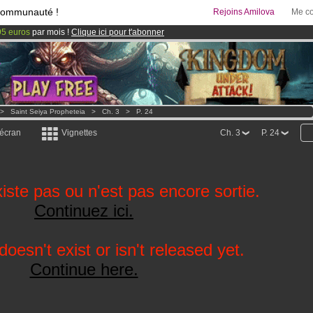
communauté !
Rejoins Amilova
Me co
95 euros
par mois !
Clique ici pour t'abonner
 lancé
!.
& Mangas
!
>
Saint Seiya Propheteia
>
Ch. 3
>
P. 24
 écran
Vignettes
Ch. 3
P. 24
iste pas ou n'est pas encore sortie.
Continuez ici.
oesn't exist or isn't released yet.
Continue here.