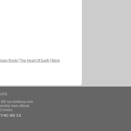
kham Roots
The Heart Of Earth
Blind
EURS
a BD sur Amilova.com
t vendre mon eBook
e Comics
Y-NC-ND 3.0