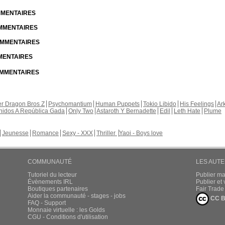
OMMENTAIRES
OMMENTAIRES
COMMENTAIRES
MMENTAIRES
COMMENTAIRES
r Dragon Bros Z
Psychomantium
Human Puppets
Tokio Libido
His Feelings
Ar
nidos A República Gada
Only Two
Astaroth Y Bernadette
Edil
Leth Hate
Plume
Jeunesse
Romance
Sexy - XXX
Thriller
Yaoi - Boys love
COMMUNAUTÉ
LES AUT
Tutoriel du lecteur
Publier m
Évènements IRL
Publier e
Boutiques partenaires
Fair Trad
Aider la communauté - stages - jobs
CC B
FAQ - Support
Monnaie virtuelle : les Golds
CGU - Conditions d'utilisation