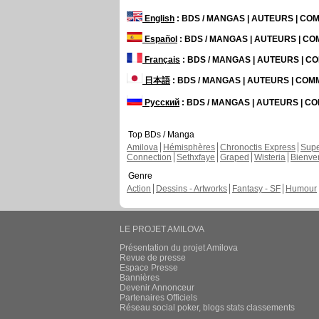
English
: BDS / MANGAS | AUTEURS | C
Español
: BDS / MANGAS | AUTEURS | C
Français
: BDS / MANGAS | AUTEURS | 
日本語
: BDS / MANGAS | AUTEURS | CO
Русский
: BDS / MANGAS | AUTEURS | 
Top BDs / Manga
Amilova
Hémisphères
Chronoctis Express
Supe
Connection
Sethxfaye
Graped
Wisteria
Bienve
Genre
Action
Dessins - Artworks
Fantasy - SF
Humour
LE PROJET AMILOVA
Présentation du projet Amilova
Revue de presse
Espace Presse
Bannières
Devenir Annonceur
Partenaires Officiels
Réseau social poker, blogs stats classements