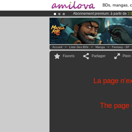
BDs, mangas, 
Abonnement premium: à partir de
3.
Le
Kickstarter Amilova est désormais
Déjà 134393
membres
et 1208
BDs 
Accueil
>
Liste Des BDs
>
Manga
>
Fantasy - SF
Favoris
Partager
Plein
La page n'ex
The page d