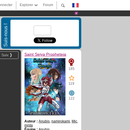
nnecter
Explorer
Forum
Suis-nous !
Saint Seiya Propheteia
Suiv.
185
119
122
Auteur :
Anubis
,
namirokami
,
Mic
,
mista
Équipe :
Anubis