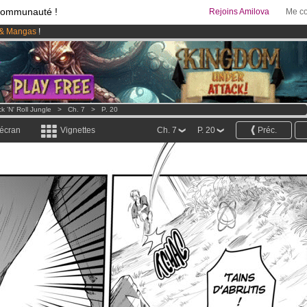
communauté !
Rejoins Amilova
Me co
& Mangas
!
 lancé
!.
95 euros
par mois !
Clique ici pour t'abonner
k 'n' Roll Jungle
>
Ch. 7
>
P. 20
 écran
Vignettes
Ch. 7
P. 20
Préc.