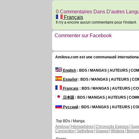
0 Commentaires Dans D'autres Lang
Français
Il n'y a encore aucun commentaire pour l'instant.
Commenter sur Facebook
Amilova.com est une communauté internationale 
English
: BDS / MANGAS | AUTEURS | C
Español
: BDS / MANGAS | AUTEURS | C
Français
: BDS / MANGAS | AUTEURS | 
日本語
: BDS / MANGAS | AUTEURS | CO
Русский
: BDS / MANGAS | AUTEURS | 
Top BDs / Manga
Amilova
Hémisphères
Chronoctis Express
Supe
Connection
Sethxfaye
Graped
Wisteria
Bienve