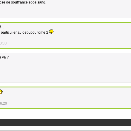
se de souffrance et de sang.
...
 particulier au début du tome 2
3:33
e va ?
16:20