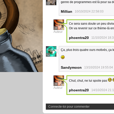
genre de programmes est là pour sa do
33
Millian
10/10/2024 22:58:03
Ce sera sans doute un peu divisé
39
On va revenir sur ce thème-là en
Auteur
phoentra20
11/10/2024 18:3
Ça, plus trois quatre ours motivés, ça t
52
Sandymoon
13/10/2024 19:55:04
Chut, chut, ne lui spoile pas
39
Auteur
phoentra20
14/10/2024 21:
Connecte-toi pour commenter