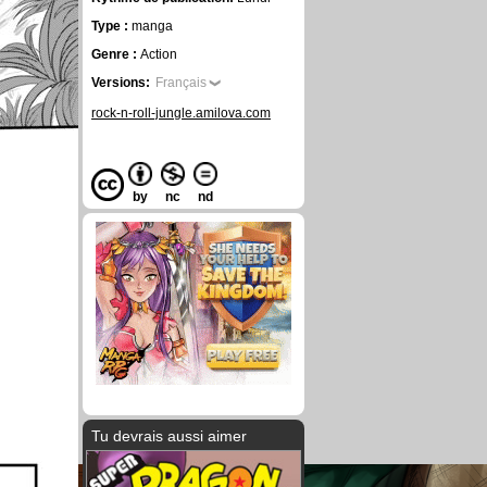
Type :
manga
Genre :
Action
Versions:
Français
rock-n-roll-jungle.amilova.com
by
nc
nd
Tu devrais aussi aimer