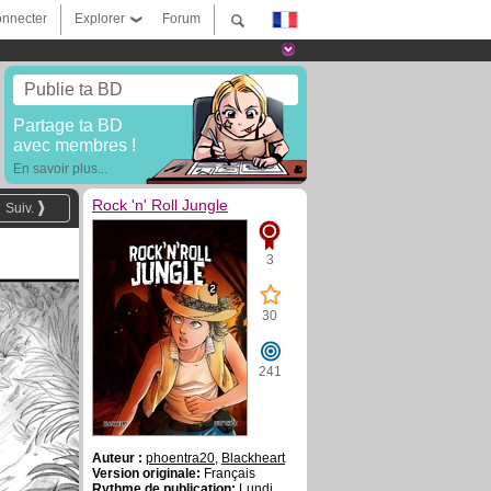
nnecter
Explorer
Forum
Publie ta BD
Partage ta BD
avec membres !
En savoir plus...
Rock 'n' Roll Jungle
Suiv.
3
30
241
Auteur :
phoentra20
,
Blackheart
Version originale:
Français
Rythme de publication:
Lundi