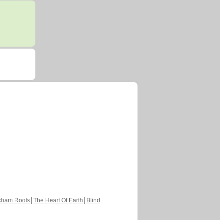
kham Roots
The Heart Of Earth
Blind