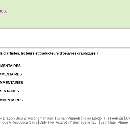
ues.
d'artistes, lecteurs et traducteurs d'oeuvres graphiques !
OMMENTAIRES
OMMENTAIRES
COMMENTAIRES
MMENTAIRES
COMMENTAIRES
r Dragon Bros Z
Psychomantium
Human Puppets
Tokio Libido
His Feelings
Ar
nidos A República Gada
Only Two
Astaroth Y Bernadette
Edil
Leth Hate
Plume