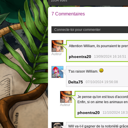
1034 vues
7 Commentaires
Connecte-toi pour commenter
Attention William, ils pourraient te pre
39
Auteur
phoentra20
13/09/2024 16:16:51
T'as raison William.
47
Delta75
07/10/2024 19:56:08
Je pense qu'on est tous d'accor
39
Enfin, si on aime les animaux en
Auteur
phoentra20
11/10/2024 18:3
Will va-t-il gagner de la notoriété grâ