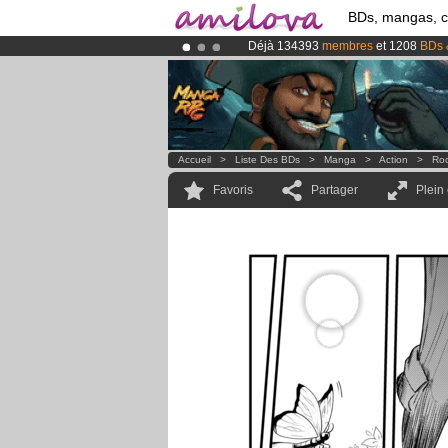
BDs, mangas, 
Déjà 134393
membres
et 1208
BDs 
Le
Kickstarter Amilova est désormais
Abonnement premium: à partir de
3.
Accueil
>
Liste Des BDs
>
Manga
>
Action
>
Roc
Favoris
Partager
Plein