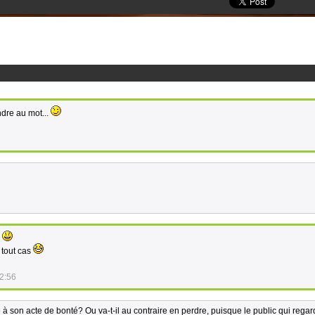
ndre au mot...
d
 tout cas
2:56
ce à son acte de bonté? Ou va-t-il au contraire en perdre, puisque le public qui rega