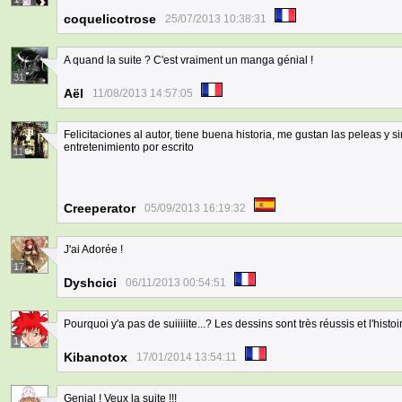
coquelicotrose
25/07/2013 10:38:31
A quand la suite ? C'est vraiment un manga génial !
31
Aël
11/08/2013 14:57:05
Felicitaciones al autor, tiene buena historia, me gustan las peleas y 
entretenimiento por escrito
11
Creeperator
05/09/2013 16:19:32
J'ai Adorée !
17
Dyshcici
06/11/2013 00:54:51
Pourquoi y'a pas de suiiiiite...? Les dessins sont très réussis et l'histoi
1
Kibanotox
17/01/2014 13:54:11
Genial ! Veux la suite !!!