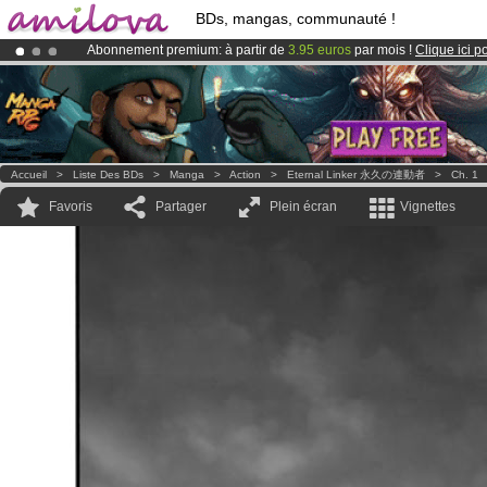
BDs, mangas, communauté !
Abonnement premium: à partir de
3.95 euros
par mois !
Clique ici p
Le
Kickstarter Amilova est désormais lancé
!.
Déjà 100000
membres
et 1000
BDs & Mangas
!
Accueil
>
Liste Des BDs
>
Manga
>
Action
>
Eternal Linker 永久の連動者
>
Ch. 1
Favoris
Partager
Plein écran
Vignettes