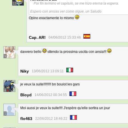
Por fin termino el capitulo, se me hizo eterna la espera.
13
Espero con ansias ver como sigue, un Saludo
Opino exactamente lo mismo
Cap. AR!
04/06/2012 15:33:46
davvero bello
sttendo la prossima uscita con ansia!!!
1
Niky
13/06/2012 13:09:11
je veux la suite!!!!!!!!! bn boulot les gars
1
Bloyd
14/06/2012 00:34:55
Moi aussi je veux la suite!!!! J'espère qu'elle sortira un jour
1
flo463
22/06/2012 18:46:22