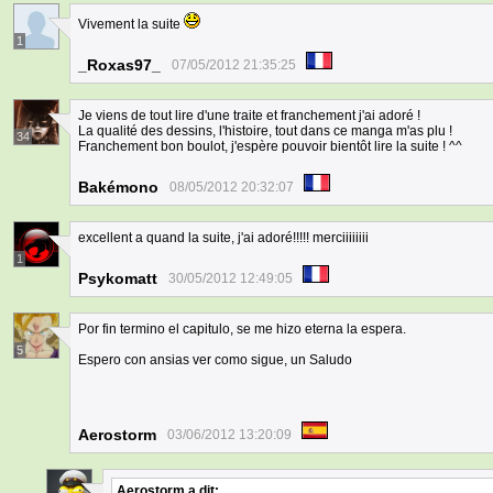
Vivement la suite
1
_Roxas97_
07/05/2012 21:35:25
Je viens de tout lire d'une traite et franchement j'ai adoré !
La qualité des dessins, l'histoire, tout dans ce manga m'as plu !
34
Franchement bon boulot, j'espère pouvoir bientôt lire la suite ! ^^
Bakémono
08/05/2012 20:32:07
excellent a quand la suite, j'ai adoré!!!!! merciiiiiiii
1
Psykomatt
30/05/2012 12:49:05
Por fin termino el capitulo, se me hizo eterna la espera.
5
Espero con ansias ver como sigue, un Saludo
Aerostorm
03/06/2012 13:20:09
Aerostorm
a dit: