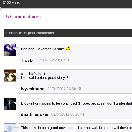
8133 vues
15 Commentaires
Connecte-toi pour commenter
Bon ben... vivement la suite
.
41
TroyB
01/04/2012 20:01:10
well that's that (:
like I said before good story :3
7
ivy-mitsuno
01/04/2012 23:39:45
It looks like it going to be continued (I hope, because I don't unders
4
death_cookie
02/04/2012 08:26:41
This looks to be a good new series. I cannot wait to see how it develo