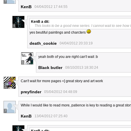
7
KenB
04/04/2012 17:44:55
KenB
a dit:
This looks to be a good new series. I cannot wait to see how 
4
yes beutiful paintings and charcters
death_cookie
04/04/2012 20:33:19
yeah both of you are right can't wait :b
1
Black butler
08/10/2013 18:30:24
Can't wait for more pages =] great story and art work
1
preyfinder
05/04/2012 04:48:09
While I would like to read more, patience is key to reading a great sto
7
KenB
13/04/2012 07:25:40