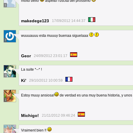
molto bello
aspetto l'uscita del prossimo
1
makedege123
17/09/2012 14:44:37
wuuuauuu esta muuuy buenaa siguelaaa
7
Geor
24/09/2012 23:01:17
La suite *--* !
6
Ki'
29/10/2012 10:00:59
Estoy muuy ansiosa!
de verdad es una muy buena historia, y unos 
1
Michigo!
21/11/2012 09:46:24
Vraiment bien !!