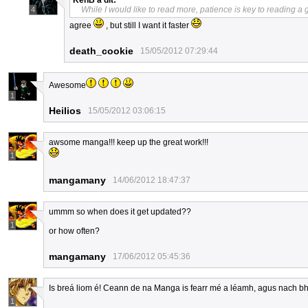
KenB
a dit:
While I would like to read more, patience is key to reading a 
4
agree
, but still I want it faster
death_cookie
15/05/2012 07:29:44
Awesome
1
Heilios
15/05/2012 03:06:15
awsome manga!!! keep up the great work!!!
1
mangamany
14/06/2012 18:47:37
ummm so when does it get updated??
1
or how often?
mangamany
17/06/2012 05:45:36
Is breá liom é! Ceann de na Manga is fearr mé a léamh, agus nach bhfui
1