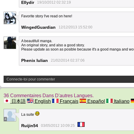
Ellydir
19/10/2012 02:32:19
Favorite story I've read on here!
1
WingedGuardian
12/12/2013 15:52:00
A beautifull manga.
An original story, and also a good story.
1
Please update as soon as posible because it's a good manga and wou
Phenix Iulian
21/02/2014 02:37:06
Connecte-toi pour commenter
36 Commentaires Dans D'autres Langues.
日本語
English
Français
Español
Italiano
La suite
4
Ruijin54
03/05/2012 10:09:25