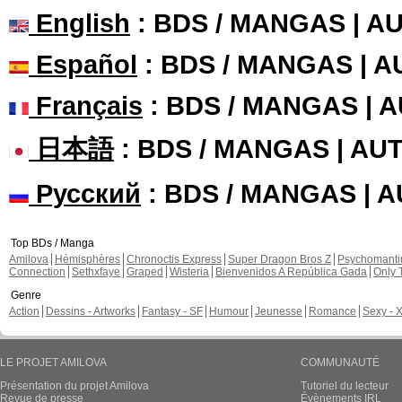
English
: BDS / MANGAS | 
Español
: BDS / MANGAS | 
Français
: BDS / MANGAS | 
日本語
: BDS / MANGAS | A
Русский
: BDS / MANGAS | 
Top BDs / Manga
Amilova
Hémisphères
Chronoctis Express
Super Dragon Bros Z
Psychomant
Connection
Sethxfaye
Graped
Wisteria
Bienvenidos A República Gada
Only 
Genre
Action
Dessins - Artworks
Fantasy - SF
Humour
Jeunesse
Romance
Sexy - 
LE PROJET AMILOVA
COMMUNAUTÉ
Présentation du projet Amilova
Tutoriel du lecteur
Revue de presse
Évènements IRL