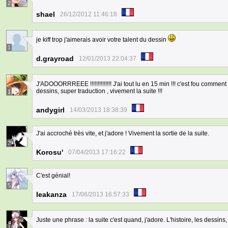
2
shael
26/12/2012 11:46:18
je kiff trop j'aimerais avoir votre talent du dessin
1
d.grayroad
12/01/2013 22:04:37
J'ADOOORRREEE !!!!!!!!!!!!!! J'ai tout lu en 15 min !!! c'est fou comm
dessins, super traduction , vivement la suite !!!
1
andygirl
14/03/2013 18:38:39
J'ai accroché très vite, et j'adore ! Vivement la sortie de la suite.
2
Korosu'
07/04/2013 17:16:22
C'est génial!
5
leakanza
17/06/2013 16:57:33
Juste une phrase : la suite c'est quand, j'adore. L'histoire, les dessins
1