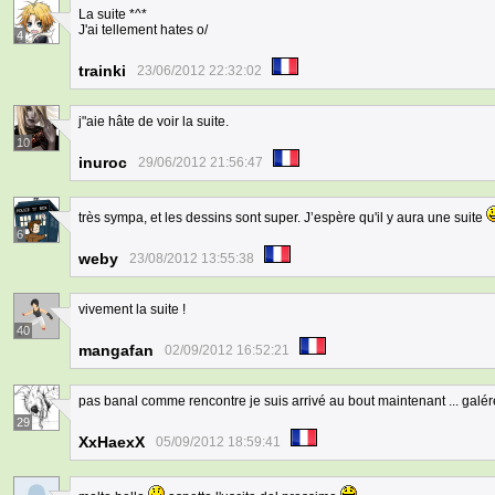
La suite *^*
J'ai tellement hates o/
4
trainki
23/06/2012 22:32:02
j"aie hâte de voir la suite.
10
inuroc
29/06/2012 21:56:47
très sympa, et les dessins sont super. J’espère qu'il y aura une suite
6
weby
23/08/2012 13:55:38
vivement la suite !
40
mangafan
02/09/2012 16:52:21
pas banal comme rencontre je suis arrivé au bout maintenant ... galére -
29
XxHaexX
05/09/2012 18:59:41