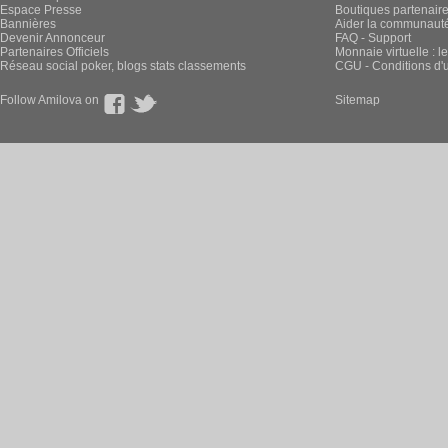
Espace Presse
Boutiques partenair
Bannières
Aider la communauté 
Devenir Annonceur
FAQ - Support
Partenaires Officiels
Monnaie virtuelle : l
Réseau social poker, blogs stats classements
CGU - Conditions d'ut
Follow Amilova on
Sitemap