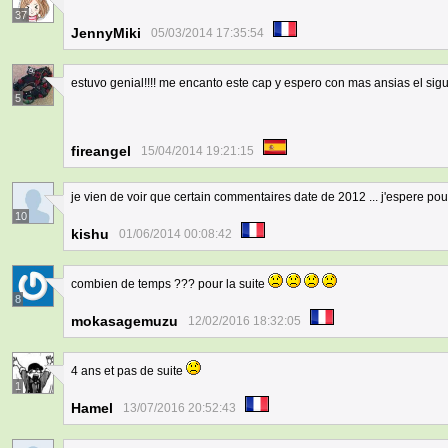
37
JennyMiki
05/03/2014 17:35:54
estuvo genial!!!! me encanto este cap y espero con mas ansias el sigui
5
fireangel
15/04/2014 19:21:15
je vien de voir que certain commentaires date de 2012 ... j'espere pouvoi
10
kishu
01/06/2014 00:08:42
combien de temps ??? pour la suite
8
mokasagemuzu
12/02/2016 18:32:05
4 ans et pas de suite
1
Hamel
13/07/2016 20:52:43