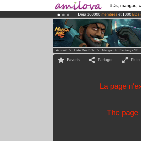
BDs, mangas, 
Déjà 100000
membres
et 1000
BDs 
Abonnement premium: à partir de
3.
Le
Kickstarter Amilova est désormais
Accueil
>
Liste Des BDs
>
Manga
>
Fantasy - SF
Favoris
Partager
Plein
La page n'ex
The page d