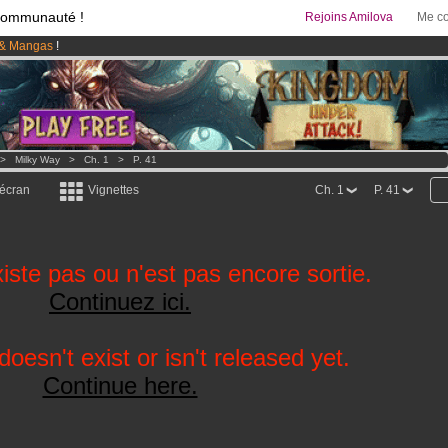
communauté !
Rejoins Amilova
Me co
& Mangas
!
95 euros
par mois !
Clique ici pour t'abonner
 lancé
!.
>
Milky Way
>
Ch. 1
>
P. 41
 écran
Vignettes
Ch. 1
P. 41
iste pas ou n'est pas encore sortie.
Continuez ici.
oesn't exist or isn't released yet.
Continue here.