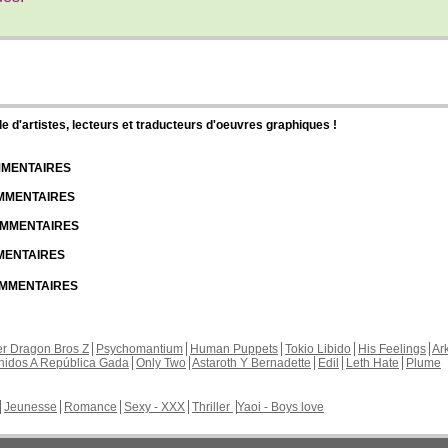
d'artistes, lecteurs et traducteurs d'oeuvres graphiques !
OMMENTAIRES
OMMENTAIRES
COMMENTAIRES
MMENTAIRES
COMMENTAIRES
r Dragon Bros Z
Psychomantium
Human Puppets
Tokio Libido
His Feelings
Ar
nidos A República Gada
Only Two
Astaroth Y Bernadette
Edil
Leth Hate
Plume
Jeunesse
Romance
Sexy - XXX
Thriller
Yaoi - Boys love