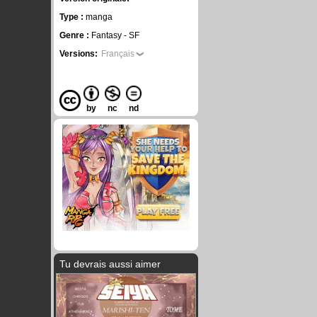
Type :
manga
Genre :
Fantasy - SF
Versions:
Français
by
nc
nd
Tu devrais aussi aimer