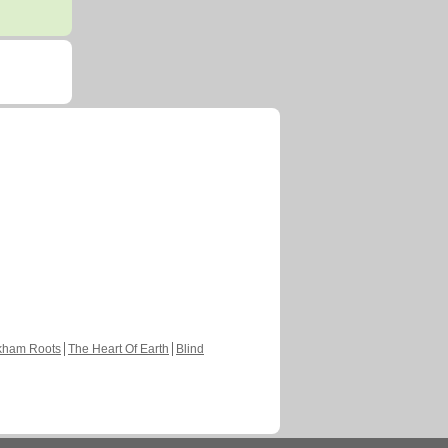
kham Roots
The Heart Of Earth
Blind