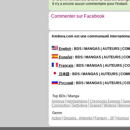
Il n'y a encore aucun commentaire pour l'instant.
Commenter sur Facebook
Amilova.com est une communauté internationale 
English
: BDS / MANGAS | AUTEURS | C
Español
: BDS / MANGAS | AUTEURS | C
Français
: BDS / MANGAS | AUTEURS | 
日本語
: BDS / MANGAS | AUTEURS | CO
Русский
: BDS / MANGAS | AUTEURS | 
Top BDs / Manga
Amilova
Hémisphères
Chronoctis Express
Supe
Connection
Sethxfaye
Graped
Wisteria
Bienve
Genre
Action
Dessins - Artworks
Fantasy - SF
Humour