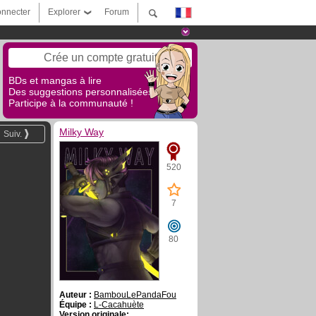
nnecter
Explorer
Forum
Crée un compte gratuit
BDs et mangas à lire
Des suggestions personnalisées !
Participe à la communauté !
Milky Way
Suiv.
520
7
80
Auteur :
BambouLePandaFou
Équipe :
L-Cacahuète
Version originale: