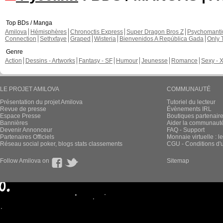
Top BDs / Manga
Amilova
Hémisphères
Chronoctis Express
Super Dragon Bros Z
Psychomant
Connection
Sethxfaye
Graped
Wisteria
Bienvenidos A República Gada
Only 
Genre
Action
Dessins - Artworks
Fantasy - SF
Humour
Jeunesse
Romance
Sexy - 
LE PROJET AMILOVA
COMMUNAUTÉ
Présentation du projet Amilova
Tutoriel du lecteur
Revue de presse
Évènements IRL
Espace Presse
Boutiques partenair
Bannières
Aider la communauté 
Devenir Annonceur
FAQ - Support
Partenaires Officiels
Monnaie virtuelle : l
Réseau social poker, blogs stats classements
CGU - Conditions d'ut
Follow Amilova on
Sitemap