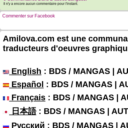
Il n'y a encore aucun commentaire pour l'instant.
Commenter sur Facebook
Amilova.com est une communauté
traducteurs d'oeuvres graphiqu
English
: BDS / MANGAS | 
Español
: BDS / MANGAS | 
Français
: BDS / MANGAS | 
日本語
: BDS / MANGAS | A
Русский
: BDS / MANGAS | 