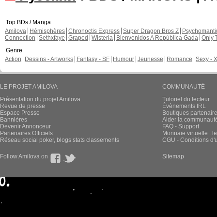
Top BDs / Manga
Amilova
Hémisphères
Chronoctis Express
Super Dragon Bros Z
Psychomant
Connection
Sethxfaye
Graped
Wisteria
Bienvenidos A República Gada
Only 
Genre
Action
Dessins - Artworks
Fantasy - SF
Humour
Jeunesse
Romance
Sexy - 
LE PROJET AMILOVA
COMMUNAUTÉ
Présentation du projet Amilova
Tutoriel du lecteur
Revue de presse
Évènements IRL
Espace Presse
Boutiques partenair
Bannières
Aider la communauté 
Devenir Annonceur
FAQ - Support
Partenaires Officiels
Monnaie virtuelle : l
Réseau social poker, blogs stats classements
CGU - Conditions d'ut
Follow Amilova on
Sitemap