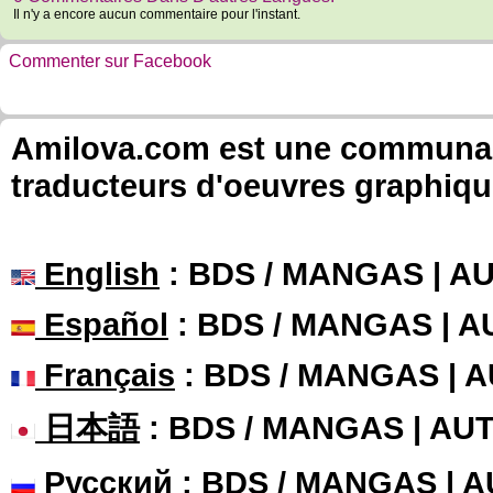
Il n'y a encore aucun commentaire pour l'instant.
Commenter sur Facebook
Amilova.com est une communauté
traducteurs d'oeuvres graphiqu
English
: BDS / MANGAS | 
Español
: BDS / MANGAS | 
Français
: BDS / MANGAS | 
日本語
: BDS / MANGAS | A
Русский
: BDS / MANGAS | 