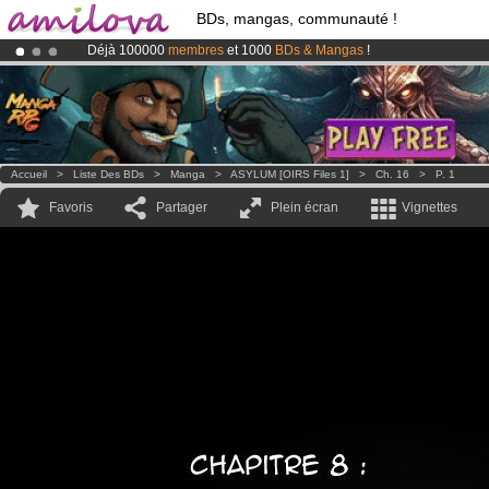
BDs, mangas, communauté !
Déjà 100000
membres
et 1000
BDs & Mangas
!
Le
Kickstarter Amilova est désormais lancé
!.
Abonnement premium: à partir de
3.95 euros
par mois !
Clique ici p
Accueil
>
Liste Des BDs
>
Manga
>
ASYLUM [OIRS Files 1]
>
Ch. 16
>
P. 1
Favoris
Partager
Plein écran
Vignettes