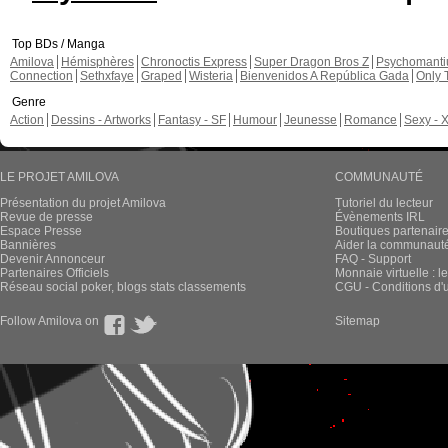
Top BDs / Manga
Amilova
Hémisphères
Chronoctis Express
Super Dragon Bros Z
Psychomant
Connection
Sethxfaye
Graped
Wisteria
Bienvenidos A República Gada
Only 
Genre
Action
Dessins - Artworks
Fantasy - SF
Humour
Jeunesse
Romance
Sexy - 
LE PROJET AMILOVA
COMMUNAUTÉ
Présentation du projet Amilova
Tutoriel du lecteur
Revue de presse
Évènements IRL
Espace Presse
Boutiques partenair
Bannières
Aider la communauté 
Devenir Annonceur
FAQ - Support
Partenaires Officiels
Monnaie virtuelle : l
Réseau social poker, blogs stats classements
CGU - Conditions d'ut
Follow Amilova on
Sitemap