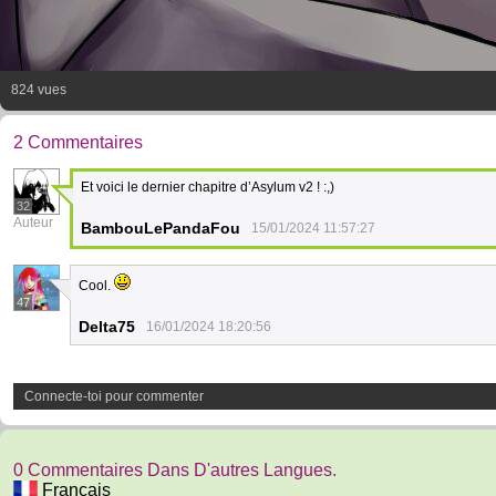
824 vues
2 Commentaires
Et voici le dernier chapitre d’Asylum v2 ! :,)
32
Auteur
BambouLePandaFou
15/01/2024 11:57:27
Cool.
47
Delta75
16/01/2024 18:20:56
Connecte-toi pour commenter
0 Commentaires Dans D'autres Langues.
Français