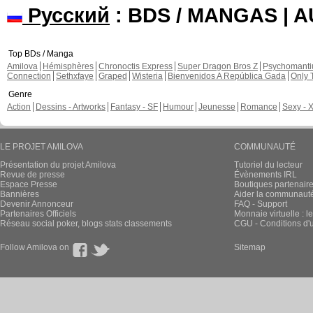
Русский
: BDS / MANGAS | 
Top BDs / Manga
Amilova
Hémisphères
Chronoctis Express
Super Dragon Bros Z
Psychomant
Connection
Sethxfaye
Graped
Wisteria
Bienvenidos A República Gada
Only 
Genre
Action
Dessins - Artworks
Fantasy - SF
Humour
Jeunesse
Romance
Sexy - 
LE PROJET AMILOVA
COMMUNAUTÉ
Présentation du projet Amilova
Tutoriel du lecteur
Revue de presse
Évènements IRL
Espace Presse
Boutiques partenair
Bannières
Aider la communauté 
Devenir Annonceur
FAQ - Support
Partenaires Officiels
Monnaie virtuelle : l
Réseau social poker, blogs stats classements
CGU - Conditions d'ut
Follow Amilova on
Sitemap