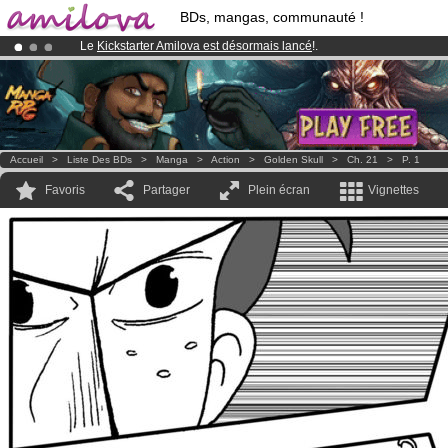
BDs, mangas, communauté !
Le
Kickstarter Amilova est désormais lancé
!.
Abonnement premium: à partir de
3.95 euros
par mois !
Clique ici p
Déjà 100000
membres
et 1000
BDs & Mangas
!
Accueil
>
Liste Des BDs
>
Manga
>
Action
>
Golden Skull
>
Ch. 21
>
P. 1
Favoris
Partager
Plein écran
Vignettes