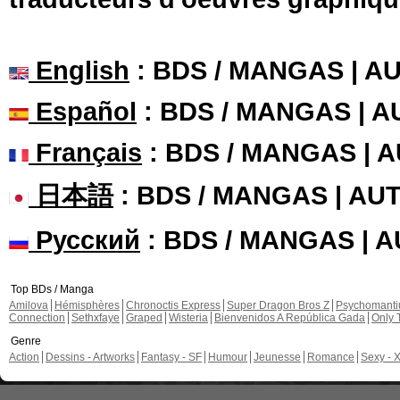
English
: BDS / MANGAS | 
Español
: BDS / MANGAS | 
Français
: BDS / MANGAS | 
日本語
: BDS / MANGAS | A
Русский
: BDS / MANGAS | 
Top BDs / Manga
Amilova
Hémisphères
Chronoctis Express
Super Dragon Bros Z
Psychomant
Connection
Sethxfaye
Graped
Wisteria
Bienvenidos A República Gada
Only 
Genre
Action
Dessins - Artworks
Fantasy - SF
Humour
Jeunesse
Romance
Sexy - 