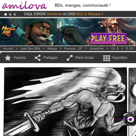
BDs, mangas, communauté !
Déjà 100000
membres
et 1000
BDs & Mangas
!
Abonnement premium: à partir de
3.95 euros
par mois !
Clique ici p
Le
Kickstarter Amilova est désormais lancé
!.
Accueil
>
Liste Des BDs
>
Manga
>
Fantasy - SF
>
Unisphère
>
Ch. 8
>
P. 20
Favoris
Partager
Plein écran
Vignettes