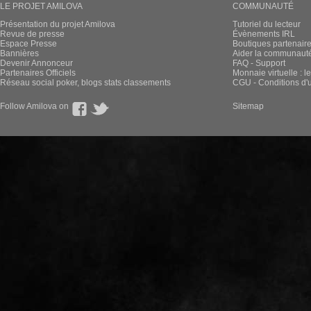
LE PROJET AMILOVA
COMMUNAUTÉ
Présentation du projet Amilova
Tutoriel du lecteur
Revue de presse
Évènements IRL
Espace Presse
Boutiques partenair
Bannières
Aider la communauté 
Devenir Annonceur
FAQ - Support
Partenaires Officiels
Monnaie virtuelle : l
Réseau social poker, blogs stats classements
CGU - Conditions d'ut
Follow Amilova on
Sitemap