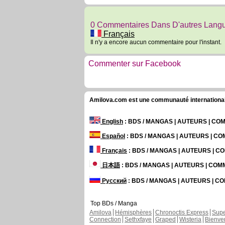
0 Commentaires Dans D'autres Lang
Français
Il n'y a encore aucun commentaire pour l'instant.
Commenter sur Facebook
Amilova.com est une communauté internationale 
English
: BDS / MANGAS | AUTEURS | C
Español
: BDS / MANGAS | AUTEURS | C
Français
: BDS / MANGAS | AUTEURS | 
日本語
: BDS / MANGAS | AUTEURS | CO
Русский
: BDS / MANGAS | AUTEURS | 
Top BDs / Manga
Amilova
Hémisphères
Chronoctis Express
Supe
Connection
Sethxfaye
Graped
Wisteria
Bienve