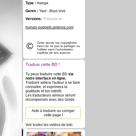
Type :
manga
Genre :
Yaoi - Boys love
Versions:
Français
human-puppets.amilova.com
©
Cette œuvre est copyrightée,
merci de ne pas la partager ou
l'utiliser sans l'autorisation
explicite de ses auteurs.
Traduis cette BD !
Tu peux traduire cette BD
via
notre interface en ligne.
Traduire aidera l'auteur à se faire
connaitre, et exprimera ta
gratitude et ton intérêt.
Les traducteurs sérieux seront
récompensés avec des Golds.
Aide à traduire ou corriger
cette page !
Voir toutes les vidéos de tuto