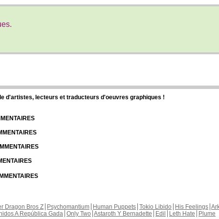
ues.
d'artistes, lecteurs et traducteurs d'oeuvres graphiques !
OMMENTAIRES
OMMENTAIRES
COMMENTAIRES
MMENTAIRES
COMMENTAIRES
r Dragon Bros Z
Psychomantium
Human Puppets
Tokio Libido
His Feelings
Ar
nidos A República Gada
Only Two
Astaroth Y Bernadette
Edil
Leth Hate
Plume