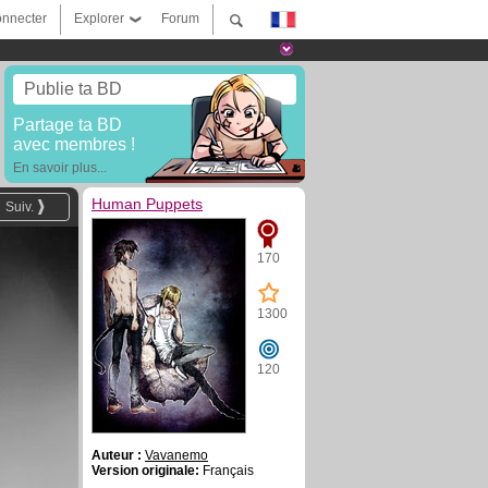
nnecter
Explorer
Forum
Publie ta BD
Partage ta BD
avec membres !
En savoir plus...
Human Puppets
Suiv.
170
1300
120
Auteur :
Vavanemo
Version originale:
Français