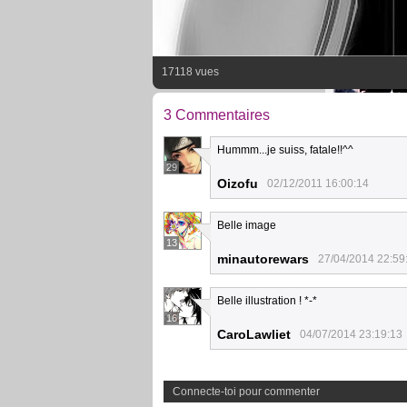
17118 vues
3 Commentaires
Hummm...je suiss, fatale!!^^
29
Oizofu
02/12/2011 16:00:14
Belle image
13
minautorewars
27/04/2014 22:59
Belle illustration ! *-*
16
CaroLawliet
04/07/2014 23:19:13
Connecte-toi pour commenter