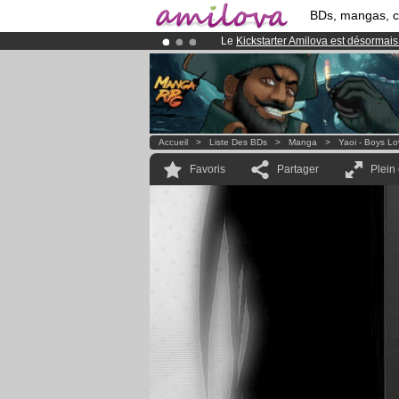
BDs, mangas, 
Le
Kickstarter Amilova est désormais
Déjà 100000
membres
et 1000
BDs 
Abonnement premium: à partir de
3.
Accueil
>
Liste Des BDs
>
Manga
>
Yaoi - Boys L
Favoris
Partager
Plein