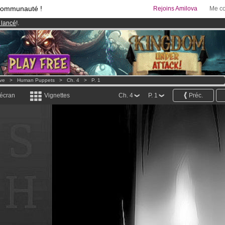
communauté !
Rejoins Amilova
Me co
 lancé
!.
& Mangas
!
95 euros
par mois !
Clique ici pour t'abonner
ove
>
Human Puppets
>
Ch. 4
>
P. 1
 écran
Vignettes
Ch. 4
P. 1
Préc.