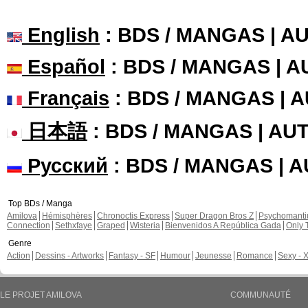
English
: BDS / MANGAS | 
Español
: BDS / MANGAS | 
Français
: BDS / MANGAS | 
日本語
: BDS / MANGAS | A
Русский
: BDS / MANGAS | 
Top BDs / Manga
Amilova
Hémisphères
Chronoctis Express
Super Dragon Bros Z
Psychomant
Connection
Sethxfaye
Graped
Wisteria
Bienvenidos A República Gada
Only 
Genre
Action
Dessins - Artworks
Fantasy - SF
Humour
Jeunesse
Romance
Sexy - 
LE PROJET AMILOVA
COMMUNAUTÉ