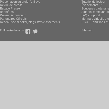
Présentation du projet Amilova
Tutoriel du lecteur
Revue de presse
Évènements IRL
Espace Presse
Boutiques partenair
Bannières
Aider la communauté 
Devenir Annonceur
FAQ - Support
Partenaires Officiels
Monnaie virtuelle : l
Réseau social poker, blogs stats classements
CGU - Conditions d'ut
Follow Amilova on
Sitemap