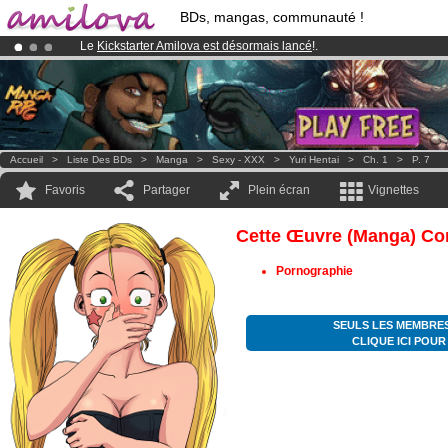
BDs, mangas, communauté !
Le
Kickstarter Amilova est désormais lancé
!.
Abonnement premium: à partir de
3.95 euros
par mois !
Clique ici p
Déjà 100000
membres
et 1000
BDs & Mangas
!
Accueil
>
Liste Des BDs
>
Manga
>
Sexy - XXX
>
Yuri Hentai
>
Ch. 1
>
P. 7
Favoris
Partager
Plein écran
Vignettes
Cette Œuvre (manga) Con
Pornographie
SEULS LES MEMBRES
CLIQUE ICI POU