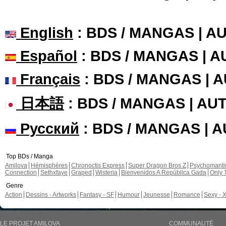
English
: BDS / MANGAS | 
Español
: BDS / MANGAS | 
Français
: BDS / MANGAS | 
日本語
: BDS / MANGAS | A
Русский
: BDS / MANGAS | 
Top BDs / Manga
Amilova
Hémisphères
Chronoctis Express
Super Dragon Bros Z
Psychomant
Connection
Sethxfaye
Graped
Wisteria
Bienvenidos A República Gada
Only 
Genre
Action
Dessins - Artworks
Fantasy - SF
Humour
Jeunesse
Romance
Sexy - 
LE PROJET AMILOVA
COMMUNAUTÉ