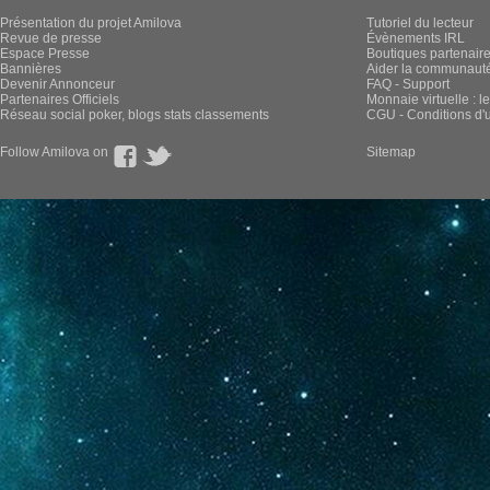
Présentation du projet Amilova
Tutoriel du lecteur
Revue de presse
Évènements IRL
Espace Presse
Boutiques partenair
Bannières
Aider la communauté 
Devenir Annonceur
FAQ - Support
Partenaires Officiels
Monnaie virtuelle : l
Réseau social poker, blogs stats classements
CGU - Conditions d'ut
Follow Amilova on
Sitemap