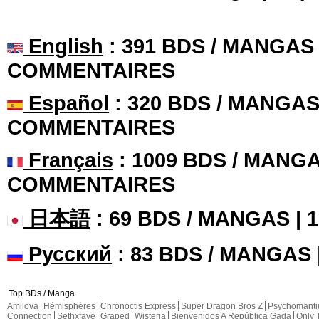
English
: 391 BDS / MANGAS 
COMMENTAIRES
Español
: 320 BDS / MANGAS 
COMMENTAIRES
Français
: 1009 BDS / MANGA
COMMENTAIRES
日本語
: 69 BDS / MANGAS |
Русский
: 83 BDS / MANGAS
Top BDs / Manga
Amilova
Hémisphères
Chronoctis Express
Super Dragon Bros Z
Psychomant
Connection
Sethxfaye
Graped
Wisteria
Bienvenidos A República Gada
Only 