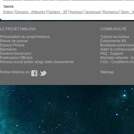
Genre
Action
Dessins - Artworks
Fantasy - SF
Humour
Jeunesse
Romance
Sexy - 
LE PROJET AMILOVA
COMMUNAUTÉ
Présentation du projet Amilova
Tutoriel du lecteur
Revue de presse
Évènements IRL
Espace Presse
Boutiques partenair
Bannières
Aider la communauté 
Devenir Annonceur
FAQ - Support
Partenaires Officiels
Monnaie virtuelle : l
Réseau social poker, blogs stats classements
CGU - Conditions d'ut
Follow Amilova on
Sitemap