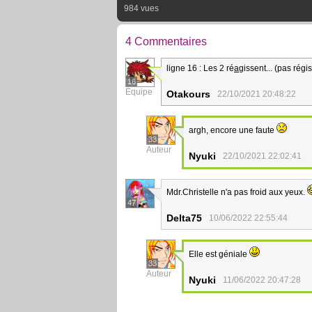
984 vues
4 Commentaires
ligne 16 : Les 2 ré
a
gissent... (pas régi
16
Équipe
Otakours
22/10/2021 20:48:22
argh, encore une faute
33
Auteur
Nyuki
22/10/2021 22:02:41
Mdr.Christelle n'a pas froid aux yeux.
47
Delta75
10/06/2022 22:55:44
Elle est géniale
33
Auteur
Nyuki
11/06/2022 20:47:28