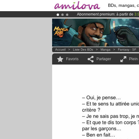
BDs, mangas, 
Abonnement premium: à partir de
3.
Le
Kickstarter Amilova est désormais
Déjà 100000
membres
et 1000
BDs 
Accueil
>
Liste Des BDs
>
Manga
>
Fantasy - SF
Favoris
Partager
Plein