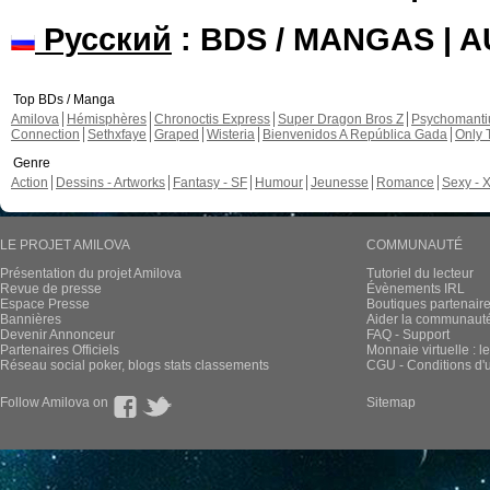
Русский
: BDS / MANGAS | 
Top BDs / Manga
Amilova
Hémisphères
Chronoctis Express
Super Dragon Bros Z
Psychomant
Connection
Sethxfaye
Graped
Wisteria
Bienvenidos A República Gada
Only 
Genre
Action
Dessins - Artworks
Fantasy - SF
Humour
Jeunesse
Romance
Sexy - 
LE PROJET AMILOVA
COMMUNAUTÉ
Présentation du projet Amilova
Tutoriel du lecteur
Revue de presse
Évènements IRL
Espace Presse
Boutiques partenair
Bannières
Aider la communauté 
Devenir Annonceur
FAQ - Support
Partenaires Officiels
Monnaie virtuelle : l
Réseau social poker, blogs stats classements
CGU - Conditions d'ut
Follow Amilova on
Sitemap