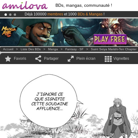
BDs, mangas, communauté !
Déjà 100000
membres
et 1000
BDs & Mangas
!
Le
Kickstarter Amilova est désormais lancé
!.
Abonnement premium: à partir de
3.95 euros
par mois !
Clique ici p
Accueil
>
Liste Des BDs
>
Manga
>
Fantasy - SF
>
Saint Seiya Marishi-Ten Chapter
Favoris
Partager
Plein écran
Vignettes