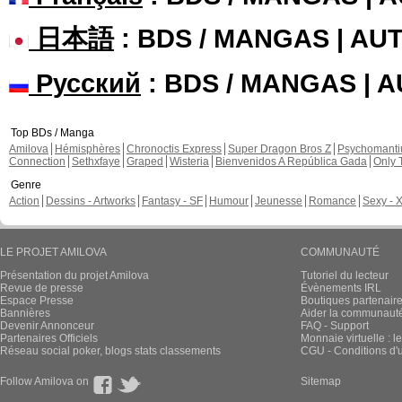
日本語
: BDS / MANGAS | A
Русский
: BDS / MANGAS | 
Top BDs / Manga
Amilova
Hémisphères
Chronoctis Express
Super Dragon Bros Z
Psychomant
Connection
Sethxfaye
Graped
Wisteria
Bienvenidos A República Gada
Only 
Genre
Action
Dessins - Artworks
Fantasy - SF
Humour
Jeunesse
Romance
Sexy - 
LE PROJET AMILOVA
COMMUNAUTÉ
Présentation du projet Amilova
Tutoriel du lecteur
Revue de presse
Évènements IRL
Espace Presse
Boutiques partenair
Bannières
Aider la communauté 
Devenir Annonceur
FAQ - Support
Partenaires Officiels
Monnaie virtuelle : l
Réseau social poker, blogs stats classements
CGU - Conditions d'ut
Follow Amilova on
Sitemap