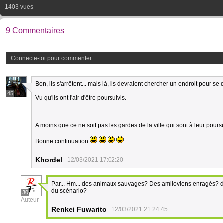
1403 vues
9 Commentaires
Connecte-toi pour commenter
Bon, ils s'arrêtent... mais là, ils devraient chercher un endroit pour se
45
Vu qu'ils ont l'air d'être poursuivis.
...
A moins que ce ne soit pas les gardes de la ville qui sont à leur poursu
Bonne continuation
Khordel
12/03/2021 17:02:20
Par... Hm... des animaux sauvages? Des amiloviens enragés? des
du scénario?
30
Auteur
Renkei Fuwarito
12/03/2021 21:24:45