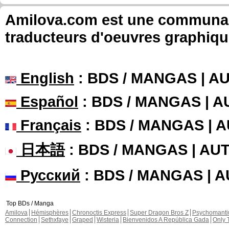
Amilova.com est une communauté
traducteurs d'oeuvres graphiqu
English
: BDS / MANGAS | 
Español
: BDS / MANGAS | 
Français
: BDS / MANGAS | 
日本語
: BDS / MANGAS | A
Русский
: BDS / MANGAS | 
Top BDs / Manga
Amilova
Hémisphères
Chronoctis Express
Super Dragon Bros Z
Psychomant
Connection
Sethxfaye
Graped
Wisteria
Bienvenidos A República Gada
Only 