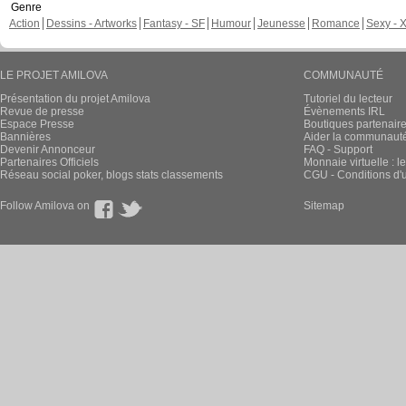
Genre
Action
Dessins - Artworks
Fantasy - SF
Humour
Jeunesse
Romance
Sexy - 
LE PROJET AMILOVA
COMMUNAUTÉ
Présentation du projet Amilova
Tutoriel du lecteur
Revue de presse
Évènements IRL
Espace Presse
Boutiques partenair
Bannières
Aider la communauté 
Devenir Annonceur
FAQ - Support
Partenaires Officiels
Monnaie virtuelle : l
Réseau social poker, blogs stats classements
CGU - Conditions d'ut
Follow Amilova on
Sitemap