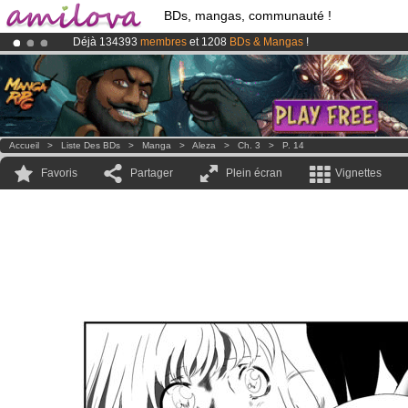
BDs, mangas, communauté !
Déjà 134393
membres
et 1208
BDs & Mangas
!
Abonnement premium: à partir de
3.95 euros
par mois !
Clique ici p
Le
Kickstarter Amilova est désormais lancé
!.
Accueil
>
Liste Des BDs
>
Manga
>
Aleza
>
Ch. 3
>
P. 14
Favoris
Partager
Plein écran
Vignettes