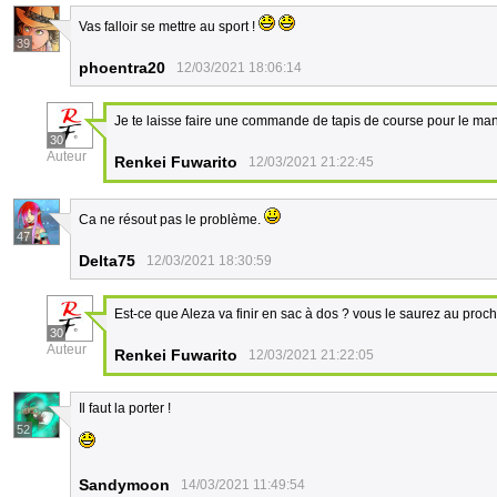
Vas falloir se mettre au sport !
39
phoentra20
12/03/2021 18:06:14
Je te laisse faire une commande de tapis de course pour le man
30
Auteur
Renkei Fuwarito
12/03/2021 21:22:45
Ca ne résout pas le problème.
47
Delta75
12/03/2021 18:30:59
Est-ce que Aleza va finir en sac à dos ? vous le saurez au proch
30
Auteur
Renkei Fuwarito
12/03/2021 21:22:05
Il faut la porter !
52
Sandymoon
14/03/2021 11:49:54