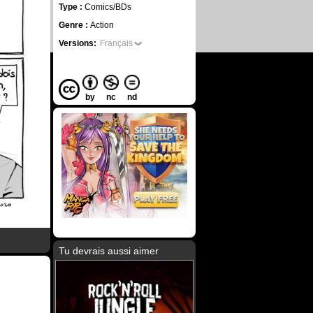
Type :
Comics/BDs
Genre :
Action
Versions:
Français
by
nc
nd
Tu devrais aussi aimer