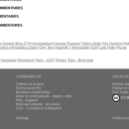
COMMENTAIRES
MMENTAIRES
COMMENTAIRES
r Dragon Bros Z
Psychomantium
Human Puppets
Tokio Libido
His Feelings
Ar
nidos A República Gada
Only Two
Astaroth Y Bernadette
Edil
Leth Hate
Plume
Jeunesse
Romance
Sexy - XXX
Thriller
Yaoi - Boys love
COMMUNAUTÉ
LES AUT
Tutoriel du lecteur
Publier m
Évènements IRL
Publier e
Boutiques partenaires
Fair Trad
Aider la communauté - stages - jobs
CC B
FAQ - Support
Monnaie virtuelle : les Golds
CGU - Conditions d'utilisation
Sitemap
Amilova.c