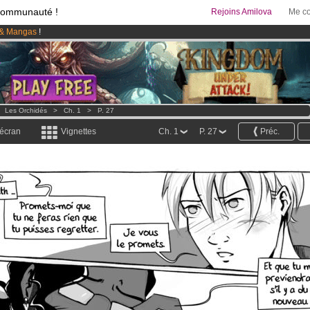
communauté !
Rejoins Amilova
Me co
& Mangas
!
 lancé
!.
95 euros
par mois !
Clique ici pour t'abonner
>
Les Orchidés
>
Ch. 1
>
P. 27
 écran
Vignettes
Ch. 1
P. 27
Préc.