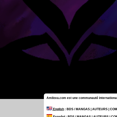
Amilova.com est une communauté internationale 
English
: BDS / MANGAS | AUTEURS | C
Español
: BDS / MANGAS | AUTEURS | C