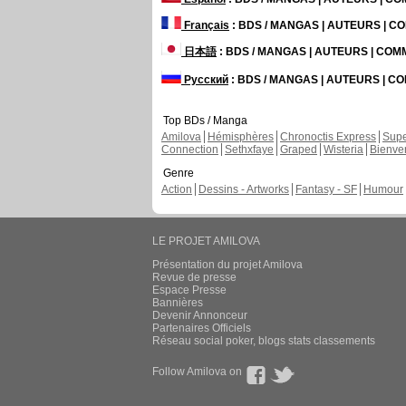
Français
: BDS / MANGAS | AUTEURS | 
日本語
: BDS / MANGAS | AUTEURS | CO
Русский
: BDS / MANGAS | AUTEURS | 
Top BDs / Manga
Amilova
Hémisphères
Chronoctis Express
Supe
Connection
Sethxfaye
Graped
Wisteria
Bienve
Genre
Action
Dessins - Artworks
Fantasy - SF
Humour
LE PROJET AMILOVA
Présentation du projet Amilova
Revue de presse
Espace Presse
Bannières
Devenir Annonceur
Partenaires Officiels
Réseau social poker, blogs stats classements
Follow Amilova on