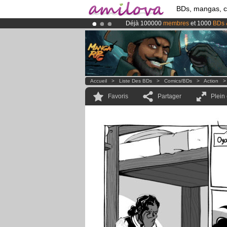
BDs, mangas, 
Déjà 100000
membres
et 1000
BDs 
Le
Kickstarter Amilova est désormais
Abonnement premium: à partir de
3.
Accueil
>
Liste Des BDs
>
Comics/BDs
>
Action
Favoris
Partager
Plein