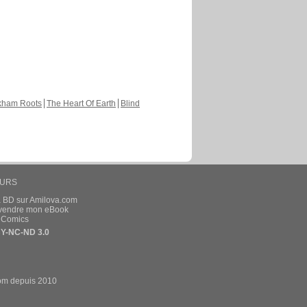
kham Roots
The Heart Of Earth
Blind
EURS
a BD sur Amilova.com
t vendre mon eBook
e Comics
Y-NC-ND 3.0
om depuis 2010