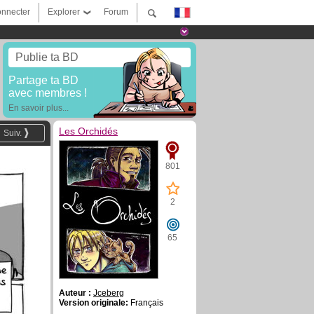
nnecter
Explorer
Forum
Publie ta BD
Partage ta BD
avec membres !
En savoir plus...
Les Orchidés
Suiv.
801
2
65
Auteur :
Jceberg
Version originale:
Français