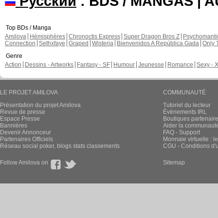
Русский
: BDS / MANGAS | 
Top BDs / Manga
Amilova
Hémisphères
Chronoctis Express
Super Dragon Bros Z
Psychomant
Connection
Sethxfaye
Graped
Wisteria
Bienvenidos A República Gada
Only 
Genre
Action
Dessins - Artworks
Fantasy - SF
Humour
Jeunesse
Romance
Sexy - 
LE PROJET AMILOVA
COMMUNAUTÉ
Présentation du projet Amilova
Tutoriel du lecteur
Revue de presse
Évènements IRL
Espace Presse
Boutiques partenair
Bannières
Aider la communauté 
Devenir Annonceur
FAQ - Support
Partenaires Officiels
Monnaie virtuelle : l
Réseau social poker, blogs stats classements
CGU - Conditions d'ut
Follow Amilova on
Sitemap