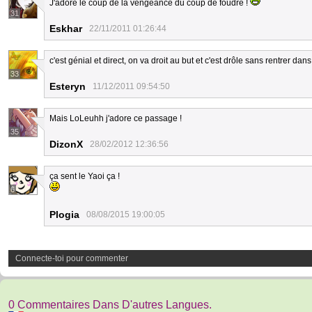
J'adore le coup de la vengeance du coup de foudre !
31
Eskhar
22/11/2011 01:26:44
c'est génial et direct, on va droit au but et c'est drôle sans rentrer da
33
Esteryn
11/12/2011 09:54:50
Mais LoLeuhh j'adore ce passage !
35
DizonX
28/02/2012 12:36:56
ça sent le Yaoi ça !
6
Plogia
08/08/2015 19:00:05
Connecte-toi pour commenter
0 Commentaires Dans D'autres Langues.