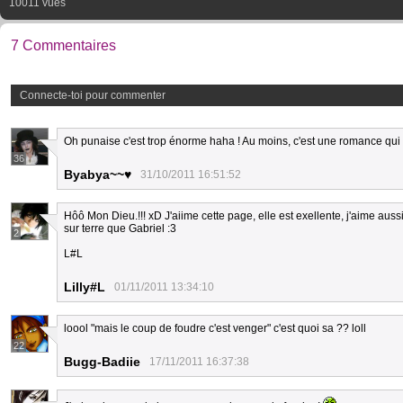
10011 vues
7 Commentaires
Connecte-toi pour commenter
Oh punaise c'est trop énorme haha ! Au moins, c'est une romance qui
36
Byabya~~♥
31/10/2011 16:51:52
Hôô Mon Dieu.!!! xD J'aiime cette page, elle est exellente, j'aime au
sur terre que Gabriel :3
2
L#L
Lilly#L
01/11/2011 13:34:10
loool "mais le coup de foudre c'est venger" c'est quoi sa ?? loll
22
Bugg-Badiie
17/11/2011 16:37:38