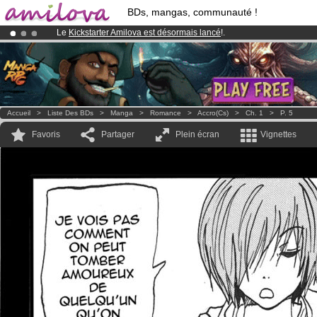
BDs, mangas, communauté !
Le
Kickstarter Amilova est désormais lancé
!.
Déjà 100000
membres
et 1000
BDs & Mangas
!
Abonnement premium: à partir de
3.95 euros
par mois !
Clique ici p
Accueil
>
Liste Des BDs
>
Manga
>
Romance
>
Accro(cs)
>
Ch. 1
>
P. 5
Favoris
Partager
Plein écran
Vignettes