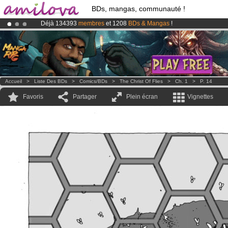
BDs, mangas, communauté !
Déjà 134393
membres
et 1208
BDs & Mangas
!
Abonnement premium: à partir de
3.95 euros
par mois !
Clique ici p
Le
Kickstarter Amilova est désormais lancé
!.
Accueil
>
Liste Des BDs
>
Comics/BDs
>
The Christ Of Flies
>
Ch. 1
>
P. 14
Favoris
Partager
Plein écran
Vignettes