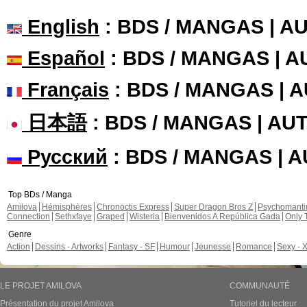
English
: BDS / MANGAS | 
Español
: BDS / MANGAS | 
Français
: BDS / MANGAS | 
日本語
: BDS / MANGAS | A
Русский
: BDS / MANGAS | 
Top BDs / Manga
Amilova
Hémisphères
Chronoctis Express
Super Dragon Bros Z
Psychomant
Connection
Sethxfaye
Graped
Wisteria
Bienvenidos A República Gada
Only 
Genre
Action
Dessins - Artworks
Fantasy - SF
Humour
Jeunesse
Romance
Sexy - 
LE PROJET AMILOVA
COMMUNAUTÉ
Présentation du projet Amilova
Tutoriel du lecteur