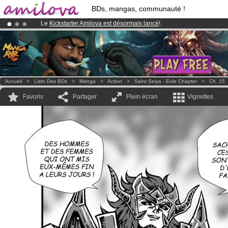
BDs, mangas, communauté !
Le
Kickstarter Amilova est désormais lancé
!.
Abonnement premium: à partir de
3.95 euros
par mois !
Clique ici p
Déjà 100000
membres
et 1000
BDs & Mangas
!
Accueil
>
Liste Des BDs
>
Manga
>
Action
>
Saint Seiya - Eole Chapter
>
Ch. 15
Favoris
Partager
Plein écran
Vignettes