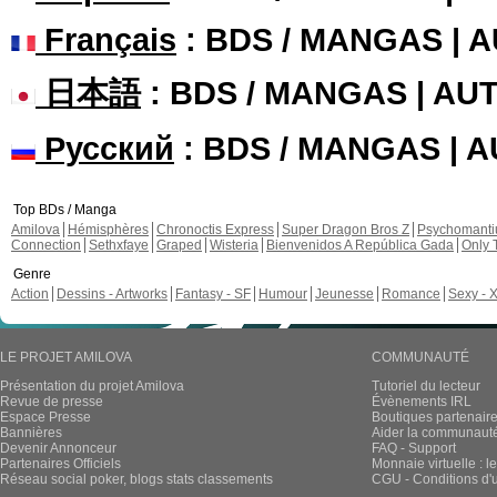
Français
: BDS / MANGAS | 
日本語
: BDS / MANGAS | A
Русский
: BDS / MANGAS | 
Top BDs / Manga
Amilova
Hémisphères
Chronoctis Express
Super Dragon Bros Z
Psychomant
Connection
Sethxfaye
Graped
Wisteria
Bienvenidos A República Gada
Only 
Genre
Action
Dessins - Artworks
Fantasy - SF
Humour
Jeunesse
Romance
Sexy - 
LE PROJET AMILOVA
COMMUNAUTÉ
Présentation du projet Amilova
Tutoriel du lecteur
Revue de presse
Évènements IRL
Espace Presse
Boutiques partenair
Bannières
Aider la communauté 
Devenir Annonceur
FAQ - Support
Partenaires Officiels
Monnaie virtuelle : l
Réseau social poker, blogs stats classements
CGU - Conditions d'ut