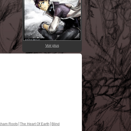
Voir plus
kham Roots
The Heart Of Earth
Blind