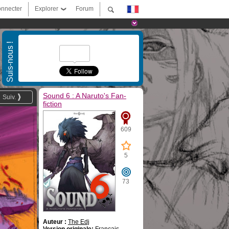
nnecter
Explorer
Forum
Suis-nous !
Sound 6 : A Naruto's Fan-
Suiv.
fiction
609
5
73
Auteur :
The Edj