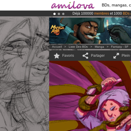
BDs, mangas, 
Déjà 100000
membres
et 1000
BDs 
Abonnement premium: à partir de
3.
Le
Kickstarter Amilova est désormais
Accueil
>
Liste Des BDs
>
Manga
>
Fantasy - SF
Favoris
Partager
Plein