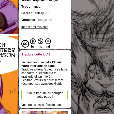
Version originale:
Français
Type :
manga
Genre :
Fantasy - SF
Versions:
Français
theedj.amilova.com
by
nc
nd
Traduis cette BD !
Tu peux traduire cette BD
via
notre interface en ligne.
Traduire aidera l'auteur à se faire
connaitre, et exprimera ta
gratitude et ton intérêt.
Les traducteurs sérieux seront
récompensés avec des Golds.
Aide à traduire ou corriger
cette page !
Voir toutes les vidéos de tuto