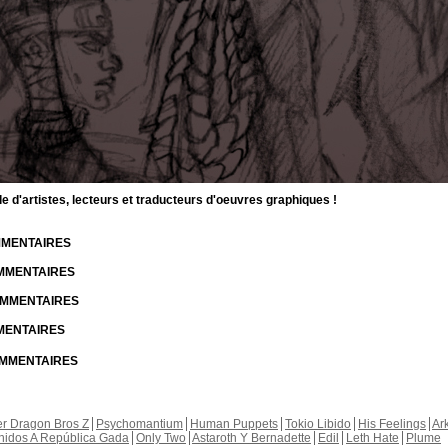
d'artistes, lecteurs et traducteurs d'oeuvres graphiques !
OMMENTAIRES
OMMENTAIRES
COMMENTAIRES
MMENTAIRES
COMMENTAIRES
r Dragon Bros Z
Psychomantium
Human Puppets
Tokio Libido
His Feelings
Ar
nidos A República Gada
Only Two
Astaroth Y Bernadette
Edil
Leth Hate
Plume