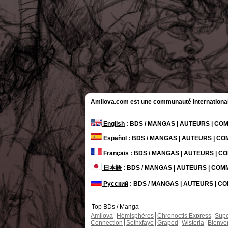
Amilova.com est une communauté internationale 
English
: BDS / MANGAS | AUTEURS | C
Español
: BDS / MANGAS | AUTEURS | C
Français
: BDS / MANGAS | AUTEURS | 
日本語
: BDS / MANGAS | AUTEURS | CO
Русский
: BDS / MANGAS | AUTEURS | 
Top BDs / Manga
Amilova
Hémisphères
Chronoctis Express
Supe
Connection
Sethxfaye
Graped
Wisteria
Bienve