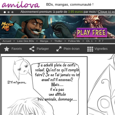
BDs, mangas, communauté !
Abonnement premium: à partir de
3.95 euros
par mois !
Clique ici p
Le
Kickstarter Amilova est désormais lancé
!.
Déjà 100000
membres
et 1000
BDs & Mangas
!
Accueil
>
Liste Des BDs
>
Manga
>
Thriller
>
Follow Me
>
Ch. 1
>
P. 7
Favoris
Partager
Plein écran
Vignettes
Il a acheté plein de cerfs-
volant. Qu'est ce qu'il compte
faire? Je ne l'ai jamais vu ici
avant est il nouveau?
Et il m'ignore...
Mais....
il n'a pas
une attitude
très amicale, dommage....