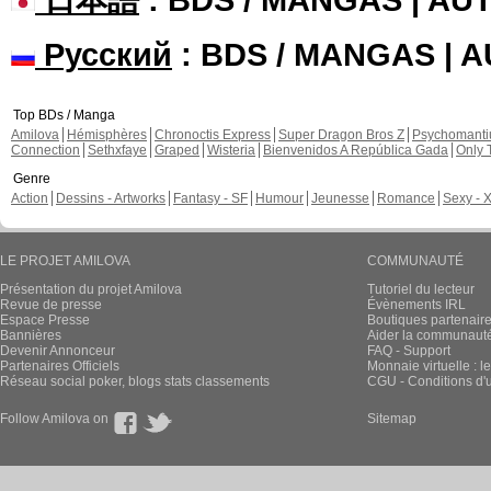
Русский
: BDS / MANGAS | 
Top BDs / Manga
Amilova
Hémisphères
Chronoctis Express
Super Dragon Bros Z
Psychomant
Connection
Sethxfaye
Graped
Wisteria
Bienvenidos A República Gada
Only 
Genre
Action
Dessins - Artworks
Fantasy - SF
Humour
Jeunesse
Romance
Sexy - 
LE PROJET AMILOVA
COMMUNAUTÉ
Présentation du projet Amilova
Tutoriel du lecteur
Revue de presse
Évènements IRL
Espace Presse
Boutiques partenair
Bannières
Aider la communauté 
Devenir Annonceur
FAQ - Support
Partenaires Officiels
Monnaie virtuelle : l
Réseau social poker, blogs stats classements
CGU - Conditions d'ut
Follow Amilova on
Sitemap