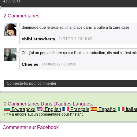
4156 vues
2 Commentaires
dommage que le texte soit mal placé dans la bulle a la 1ere case
1
chibi strawberry
24/11/2011 20:18:09
Oui, j'ai un peu amélioré ça sur l'outil de traduction, dis moi si c'est mi
6
Cheelee
14/08/2012 00:00:33
Connecte-toi pour commenter
0 Commentaires Dans D'autres Langues.
Български
English
Français
Español
Itali
Il n'y a encore aucun commentaire pour l'instant.
Commenter sur Facebook