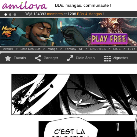
BDs, mangas, communauté !
Déjà 134393
membres
et 1208
BDs & Mangas
!
Abonnement premium: à partir de
3.95 euros
par mois !
Clique ici p
Le
Kickstarter Amilova est désormais lancé
!.
Accueil
>
Liste Des BDs
>
Manga
>
Fantasy - SF
>
DN-ARTES
>
Ch. 1
>
P. 15
Favoris
Partager
Plein écran
Vignettes