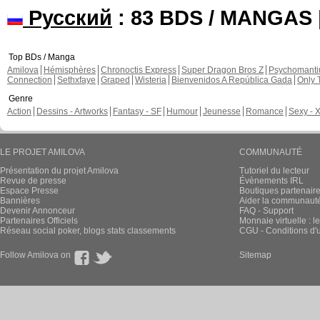
Русский
: 83 BDS / MANGAS
Top BDs / Manga
Amilova
Hémisphères
Chronoctis Express
Super Dragon Bros Z
Psychomant
Connection
Sethxfaye
Graped
Wisteria
Bienvenidos A República Gada
Only 
Genre
Action
Dessins - Artworks
Fantasy - SF
Humour
Jeunesse
Romance
Sexy - 
LE PROJET AMILOVA
COMMUNAUTÉ
Présentation du projet Amilova
Tutoriel du lecteur
Revue de presse
Évènements IRL
Espace Presse
Boutiques partenair
Bannières
Aider la communauté 
Devenir Annonceur
FAQ - Support
Partenaires Officiels
Monnaie virtuelle : l
Réseau social poker, blogs stats classements
CGU - Conditions d'ut
Follow Amilova on
Sitemap