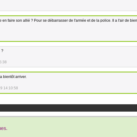
 en faire son allié ? Pour se débarrasser de l'armée et de la police. Il a l'air de bien
i ?
5:38
va bientôt arriver.
19 14:10:58
ues.