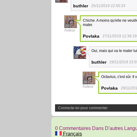
38
buthler
25/11/2019 22:50:33
Chiche. A moins qu'elle ne veuille
mater.
26
Auteur
Povlaka
27/11/2019 12:36:19
Oui, mais qui va le mater lu
38
buthler
28/11/2019 23:5
Octavius, c'est sûr. Il 
26
Auteur
Povlaka
29/11/20
Connecte-toi pour commenter
0 Commentaires Dans D'autres Lang
Français