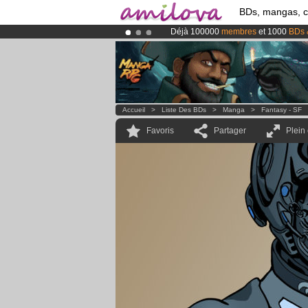
BDs, mangas, 
Déjà 100000
membres
et 1000
BDs 
Le
Kickstarter Amilova est désormais
Abonnement premium: à partir de
3.
Accueil
>
Liste Des BDs
>
Manga
>
Fantasy - SF
Favoris
Partager
Plein