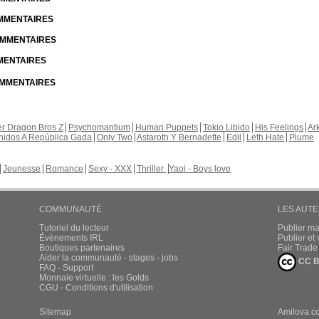
OMMENTAIRES
COMMENTAIRES
MMENTAIRES
COMMENTAIRES
r Dragon Bros Z
Psychomantium
Human Puppets
Tokio Libido
His Feelings
Ar
nidos A República Gada
Only Two
Astaroth Y Bernadette
Edil
Leth Hate
Plume
Jeunesse
Romance
Sexy - XXX
Thriller
Yaoi - Boys love
COMMUNAUTÉ
LES AUT
Tutoriel du lecteur
Publier m
Évènements IRL
Publier e
Boutiques partenaires
Fair Trad
Aider la communauté - stages - jobs
CC B
FAQ - Support
Monnaie virtuelle : les Golds
CGU - Conditions d'utilisation
Sitemap
Amilova.c