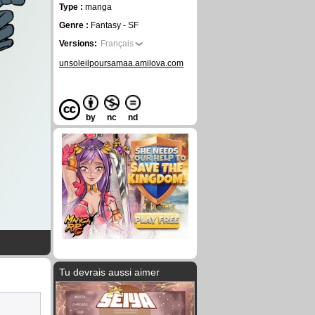
Type :
manga
Genre :
Fantasy - SF
Versions:
Français
unsoleilpoursamaa.amilova.com
by
nc
nd
Tu devrais aussi aimer