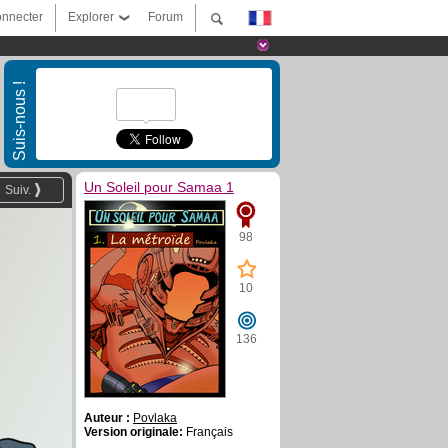
nnecter
Explorer
Forum
Suis-nous !
Un Soleil pour Samaa 1
Suiv.
98
10
136
Auteur :
Povlaka
Version originale:
Français