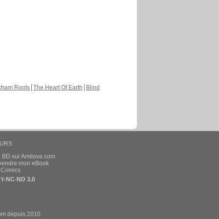
kham Roots
The Heart Of Earth
Blind
EURS
a BD sur Amilova.com
t vendre mon eBook
e Comics
Y-NC-ND 3.0
om depuis 2010