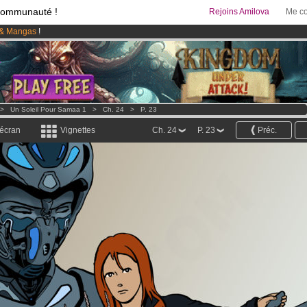
communauté !
Rejoins Amilova
Me co
& Mangas
!
 lancé
!.
95 euros
par mois !
Clique ici pour t'abonner
>
Un Soleil Pour Samaa 1
>
Ch. 24
>
P. 23
 écran
Vignettes
Ch. 24
P. 23
Préc.