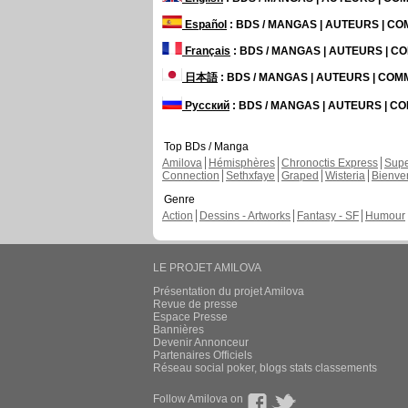
Español
: BDS / MANGAS | AUTEURS | C
Français
: BDS / MANGAS | AUTEURS | 
日本語
: BDS / MANGAS | AUTEURS | CO
Русский
: BDS / MANGAS | AUTEURS | 
Top BDs / Manga
Amilova
Hémisphères
Chronoctis Express
Supe
Connection
Sethxfaye
Graped
Wisteria
Bienve
Genre
Action
Dessins - Artworks
Fantasy - SF
Humour
LE PROJET AMILOVA
Présentation du projet Amilova
Revue de presse
Espace Presse
Bannières
Devenir Annonceur
Partenaires Officiels
Réseau social poker, blogs stats classements
Follow Amilova on