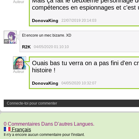
Mais ça fait le deuxième personnage de
Auteur
compétences en espionnages et c'est 
DonovaKing
22/07/2019 20:14:03
Et encore un mec bizarre. XD
40
R2K
04/05/2020 01:10:10
Ouais bas tu verra on a pas fini d'en 
17
histoire !
Auteur
DonovaKing
04/05/2020 10:32:07
Connecte-toi pour commenter
0 Commentaires Dans D'autres Langues.
Français
Il n'y a encore aucun commentaire pour l'instant.