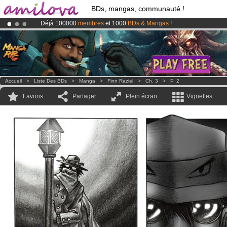
BDs, mangas, communauté !
Déjà 100000
membres
et 1000
BDs & Mangas
!
Abonnement premium: à partir de
3.95 euros
par mois !
Clique ici p
Le
Kickstarter Amilova est désormais lancé
!.
Accueil
>
Liste Des BDs
>
Manga
>
Finn Raziel
>
Ch. 3
>
P. 2
Favoris
Partager
Plein écran
Vignettes