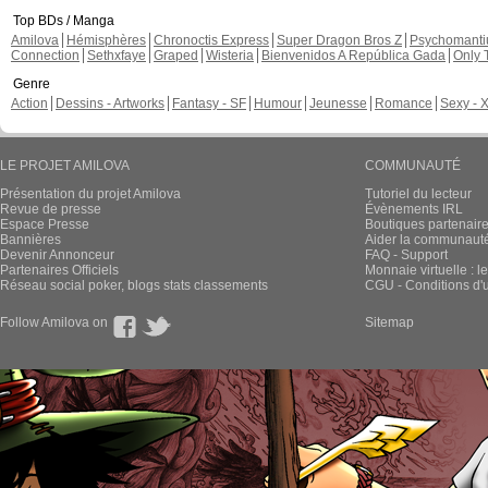
Top BDs / Manga
Amilova
Hémisphères
Chronoctis Express
Super Dragon Bros Z
Psychomant
Connection
Sethxfaye
Graped
Wisteria
Bienvenidos A República Gada
Only 
Genre
Action
Dessins - Artworks
Fantasy - SF
Humour
Jeunesse
Romance
Sexy - 
LE PROJET AMILOVA
COMMUNAUTÉ
Présentation du projet Amilova
Tutoriel du lecteur
Revue de presse
Évènements IRL
Espace Presse
Boutiques partenair
Bannières
Aider la communauté 
Devenir Annonceur
FAQ - Support
Partenaires Officiels
Monnaie virtuelle : l
Réseau social poker, blogs stats classements
CGU - Conditions d'ut
Follow Amilova on
Sitemap