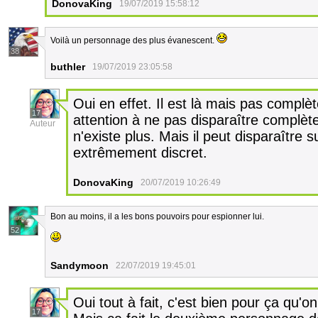
DonovaKing
19/07/2019 15:58:12
Voilà un personnage des plus évanescent.
38
buthler
19/07/2019 23:05:58
Oui en effet. Il est là mais pas complè
17
attention à ne pas disparaître complètem
Auteur
n'existe plus. Mais il peut disparaître
extrêmement discret.
DonovaKing
20/07/2019 10:26:49
Bon au moins, il a les bons pouvoirs pour espionner lui.
52
Sandymoon
22/07/2019 19:45:01
Oui tout à fait, c'est bien pour ça qu'on 
17