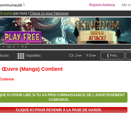
communauté !
Rejoins Amilova
Me co
95 euros
par mois !
Clique ici pour t'abonner
& Mangas
!
 lancé
!.
o
>
Ch. 3
>
P. 6
 écran
Vignettes
Ch. 3
P. 6
Préc.
e Œuvre (manga) Contient
Érotisme
QUE ICI POUR LIRE SI TU AS PRIS CONNAISSANCE DE L'AVERTISSEMENT
CI-DESSUS.
CLIQUE ICI POUR REVENIR À LA PAGE DE GARDE.