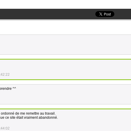
:42:22
reprendre ^^
a ordonné de me remettre au travail.
que ce site était vraiment abandonné.
:44:02