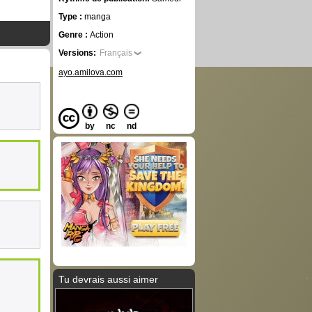
Type :
manga
Genre :
Action
Versions:
Français
ayo.amilova.com
by
nc
nd
Tu devrais aussi aimer