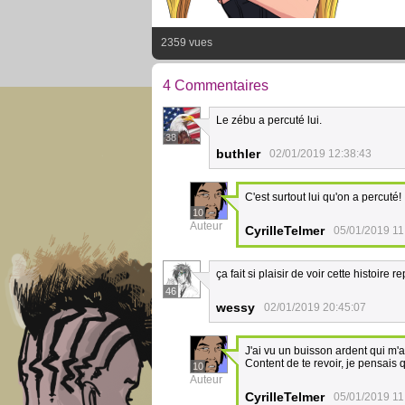
2359 vues
4 Commentaires
Le zébu a percuté lui.
38
buthler
02/01/2019 12:38:43
C'est surtout lui qu'on a percuté!
10
Auteur
CyrilleTelmer
05/01/2019 11
ça fait si plaisir de voir cette histoire 
46
wessy
02/01/2019 20:45:07
J'ai vu un buisson ardent qui m'
Content de te revoir, je pensais 
10
Auteur
CyrilleTelmer
05/01/2019 11