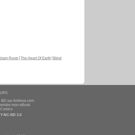
kham Roots
The Heart Of Earth
Blind
EURS
a BD sur Amilova.com
t vendre mon eBook
e Comics
Y-NC-ND 3.0