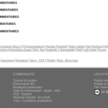
OMMENTAIRES
OMMENTAIRES
COMMENTAIRES
MMENTAIRES
COMMENTAIRES
r Dragon Bros Z
Psychomantium
Human Puppets
Tokio Libido
His Feelings
Ar
nidos A República Gada
Only Two
Astaroth Y Bernadette
Edil
Leth Hate
Plume
Jeunesse
Romance
Sexy - XXX
Thriller
Yaoi - Boys love
COMMUNAUTÉ
LES AUT
Tutoriel du lecteur
Publier m
Évènements IRL
Publier e
Boutiques partenaires
Fair Trad
Aider la communauté - stages - jobs
CC B
FAQ - Support
Monnaie virtuelle : les Golds
CGU - Conditions d'utilisation