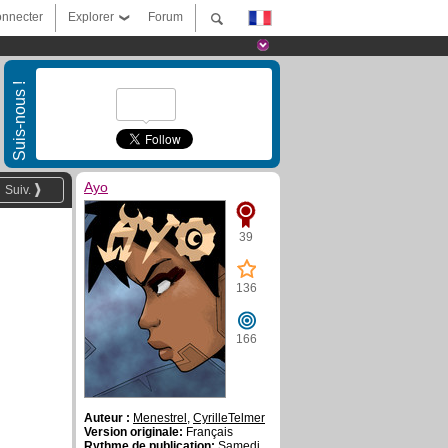
nnecter
Explorer
Forum
Suis-nous !
Ayo
Suiv.
39
136
166
Auteur :
Menestrel
,
CyrilleTelmer
Version originale:
Français
Rythme de publication:
Samedi