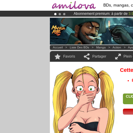
BDs, mangas, 
Abonnement premium: à partir de
3.
Déjà 134393
membres
et 1208
BDs 
Le
Kickstarter Amilova est désormais
Accueil
>
Liste Des BDs
>
Manga
>
Action
>
Ay
Favoris
Partager
Plein
Cett
CLI