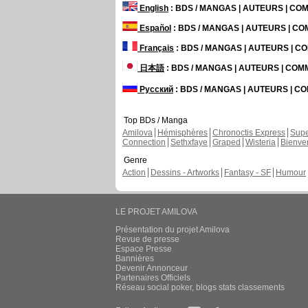
English
: BDS / MANGAS | AUTEURS | C
Español
: BDS / MANGAS | AUTEURS | C
Français
: BDS / MANGAS | AUTEURS | 
日本語
: BDS / MANGAS | AUTEURS | CO
Русский
: BDS / MANGAS | AUTEURS | 
Top BDs / Manga
Amilova
Hémisphères
Chronoctis Express
Supe
Connection
Sethxfaye
Graped
Wisteria
Bienve
Genre
Action
Dessins - Artworks
Fantasy - SF
Humour
LE PROJET AMILOVA
Présentation du projet Amilova
Revue de presse
Espace Presse
Bannières
Devenir Annonceur
Partenaires Officiels
Réseau social poker, blogs stats classements