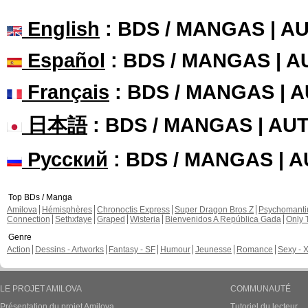
English
: BDS / MANGAS | 
Español
: BDS / MANGAS | 
Français
: BDS / MANGAS | 
日本語
: BDS / MANGAS | A
Русский
: BDS / MANGAS | 
Top BDs / Manga
Amilova
Hémisphères
Chronoctis Express
Super Dragon Bros Z
Psychomant
Connection
Sethxfaye
Graped
Wisteria
Bienvenidos A República Gada
Only 
Genre
Action
Dessins - Artworks
Fantasy - SF
Humour
Jeunesse
Romance
Sexy - 
LE PROJET AMILOVA
COMMUNAUTÉ
Présentation du projet Amilova
Tutoriel du lecteur