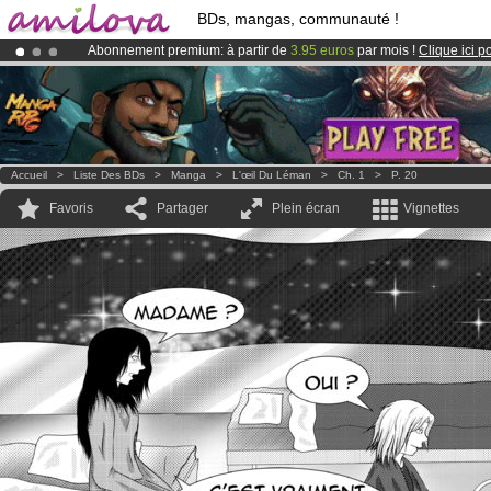
BDs, mangas, communauté !
Abonnement premium: à partir de
3.95 euros
par mois !
Clique ici p
Déjà 100000
membres
et 1000
BDs & Mangas
!
Le
Kickstarter Amilova est désormais lancé
!.
Accueil
>
Liste Des BDs
>
Manga
>
L'œil Du Léman
>
Ch. 1
>
P. 20
Favoris
Partager
Plein écran
Vignettes