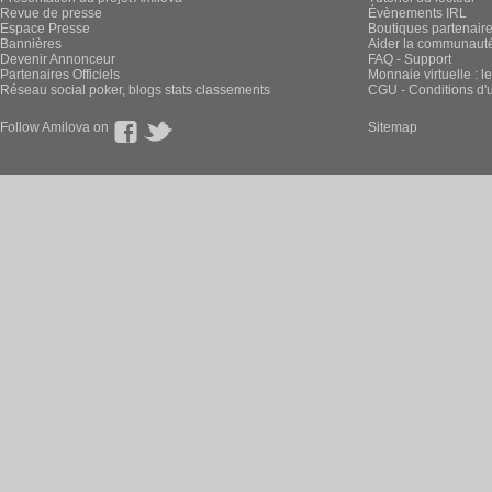
Revue de presse
Évènements IRL
Espace Presse
Boutiques partenair
Bannières
Aider la communauté 
Devenir Annonceur
FAQ - Support
Partenaires Officiels
Monnaie virtuelle : l
Réseau social poker, blogs stats classements
CGU - Conditions d'ut
Follow Amilova on
Sitemap