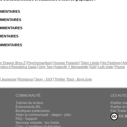
OMMENTAIRES
OMMENTAIRES
COMMENTAIRES
MMENTAIRES
COMMENTAIRES
r Dragon Bros Z
Psychomantium
Human Puppets
Tokio Libido
His Feelings
Ar
nidos A República Gada
Only Two
Astaroth Y Bernadette
Edil
Leth Hate
Plume
Jeunesse
Romance
Sexy - XXX
Thriller
Yaoi - Boys love
COMMUNAUTÉ
LES AUT
Tutoriel du lecteur
Publier m
Évènements IRL
Publier e
Boutiques partenaires
Fair Trad
Aider la communauté - stages - jobs
CC B
FAQ - Support
Monnaie virtuelle : les Golds
CGU - Conditions d'utilisation