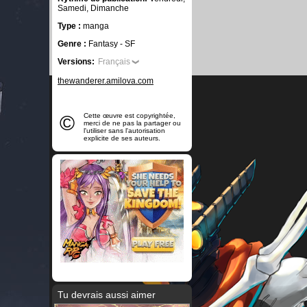
Samedi, Dimanche
Type :
manga
Genre :
Fantasy - SF
Versions:
Français
thewanderer.amilova.com
©
Cette œuvre est copyrightée,
merci de ne pas la partager ou
l'utiliser sans l'autorisation
explicite de ses auteurs.
Tu devrais aussi aimer