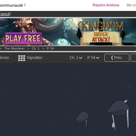
communauté !
Rejoins Amilova
Me co
 lancé
!.
& Mangas
!
95 euros
par mois !
Clique ici pour t'abonner
>
The Wanderer
>
Ch. 1
>
P. 54
 écran
Vignettes
Ch. 1
P. 54
Préc.