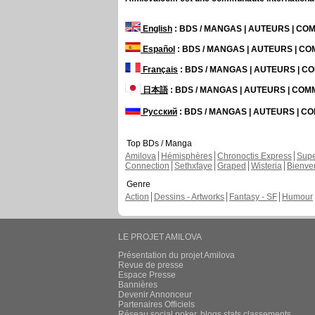
English
: BDS / MANGAS | AUTEURS | C
Español
: BDS / MANGAS | AUTEURS | C
Français
: BDS / MANGAS | AUTEURS | 
日本語
: BDS / MANGAS | AUTEURS | CO
Русский
: BDS / MANGAS | AUTEURS | 
Top BDs / Manga
Amilova
Hémisphères
Chronoctis Express
Supe
Connection
Sethxfaye
Graped
Wisteria
Bienve
Genre
Action
Dessins - Artworks
Fantasy - SF
Humour
LE PROJET AMILOVA
Présentation du projet Amilova
Revue de presse
Espace Presse
Bannières
Devenir Annonceur
Partenaires Officiels
Réseau social poker, blogs stats classements