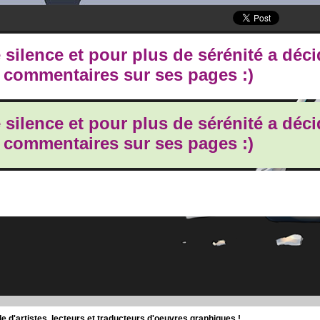
e silence et pour plus de sérénité a déc
s commentaires sur ses pages :)
e silence et pour plus de sérénité a déc
s commentaires sur ses pages :)
d'artistes, lecteurs et traducteurs d'oeuvres graphiques !