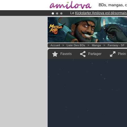
BDs, mangas, 
Le
Kickstarter Amilova est désormais
Déjà 100000
membres
et 1000
BDs 
Abonnement premium: à partir de
3.
Accueil
>
Liste Des BDs
>
Manga
>
Fantasy - SF
Favoris
Partager
Plein