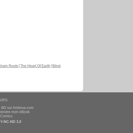
kham Roots
The Heart Of Earth
Blind
EURS
a BD sur Amilova.com
t vendre mon eBook
e Comics
Y-NC-ND 3.0