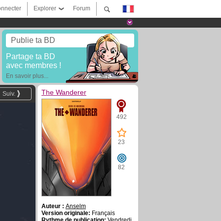
nnecter
Explorer
Forum
Publie ta BD
Partage ta BD
avec membres !
En savoir plus...
The Wanderer
Suiv.
492
23
82
Auteur :
Anselm
Version originale:
Français
Rythme de publication:
Vendredi,