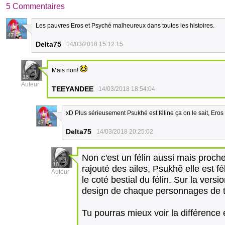
5 Commentaires
Les pauvres Eros et Psyché malheureux dans toutes les histoires.
47
Delta75
14/03/2018 15:12:15
Mais non!
18
Auteur
TEEYANDEE
14/03/2018 18:54:04
xD Plus sérieusement Psukhé est féline ça on le sait, Eros 
47
Delta75
14/03/2018 20:25:02
Non c'est un félin aussi mais proche 
18
rajouté des ailes, Psukhê elle est fé
Auteur
le coté bestial du félin. Sur la vers
design de chaque personnages de t
Tu pourras mieux voir la différence 