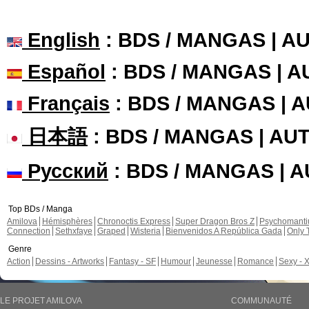
English
: BDS / MANGAS | 
Español
: BDS / MANGAS | 
Français
: BDS / MANGAS | 
日本語
: BDS / MANGAS | A
Русский
: BDS / MANGAS | 
Top BDs / Manga
Amilova
Hémisphères
Chronoctis Express
Super Dragon Bros Z
Psychomant
Connection
Sethxfaye
Graped
Wisteria
Bienvenidos A República Gada
Only 
Genre
Action
Dessins - Artworks
Fantasy - SF
Humour
Jeunesse
Romance
Sexy - 
LE PROJET AMILOVA
COMMUNAUTÉ