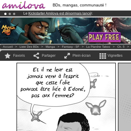
BDs, mangas, communauté !
Le
Kickstarter Amilova est désormais lancé
!.
Déjà 100000
membres
et 1000
BDs & Mangas
!
Abonnement premium: à partir de
3.95 euros
par mois !
Clique ici p
Accueil
>
Liste Des BDs
>
Manga
>
Fantasy - SF
>
La Planète Takoo
>
Ch. 5
Favoris
Partager
Plein écran
Vignettes