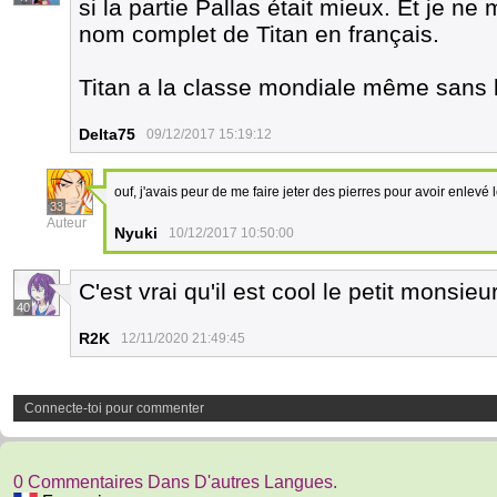
si la partie Pallas était mieux. Et je 
nom complet de Titan en français.
Titan a la classe mondiale même sans 
Delta75
09/12/2017 15:19:12
ouf, j'avais peur de me faire jeter des pierres pour avoir enlevé 
33
Auteur
Nyuki
10/12/2017 10:50:00
C'est vrai qu'il est cool le petit monsieur
40
R2K
12/11/2020 21:49:45
Connecte-toi pour commenter
0 Commentaires Dans D'autres Langues.