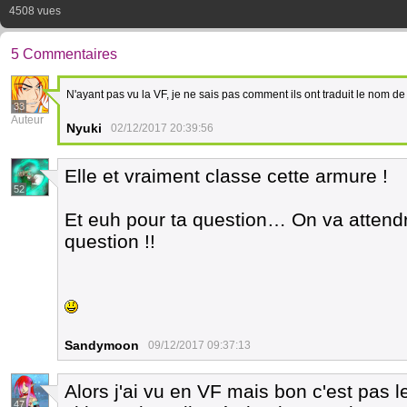
4508 vues
5 Commentaires
N'ayant pas vu la VF, je ne sais pas comment ils ont traduit le nom de
33
Auteur
Nyuki
02/12/2017 20:39:56
Elle et vraiment classe cette armure !
52
Et euh pour ta question… On va attendr
question !!
Sandymoon
09/12/2017 09:37:13
Alors j'ai vu en VF mais bon c'est pas 
47