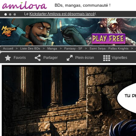
BDs, mangas, communauté !
Le
Kickstarter Amilova est désormais lancé
!.
Déjà 100000
membres
et 1000
BDs & Mangas
!
Abonnement premium: à partir de
3.95 euros
par mois !
Clique ici p
Accueil
>
Liste Des BDs
>
Manga
>
Fantasy - SF
>
Saint Seiya : Pallas Knights
>
Favoris
Partager
Plein écran
Vignettes