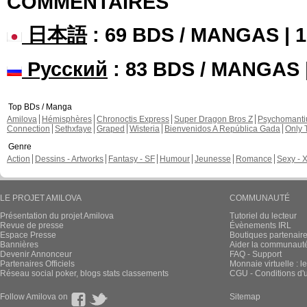
COMMENTAIRES
日本語
: 69 BDS / MANGAS |
Русский
: 83 BDS / MANGAS
Top BDs / Manga
Amilova
Hémisphères
Chronoctis Express
Super Dragon Bros Z
Psychomant
Connection
Sethxfaye
Graped
Wisteria
Bienvenidos A República Gada
Only 
Genre
Action
Dessins - Artworks
Fantasy - SF
Humour
Jeunesse
Romance
Sexy - 
LE PROJET AMILOVA
COMMUNAUTÉ
Présentation du projet Amilova
Tutoriel du lecteur
Revue de presse
Évènements IRL
Espace Presse
Boutiques partenair
Bannières
Aider la communauté 
Devenir Annonceur
FAQ - Support
Partenaires Officiels
Monnaie virtuelle : l
Réseau social poker, blogs stats classements
CGU - Conditions d'ut
Follow Amilova on
Sitemap