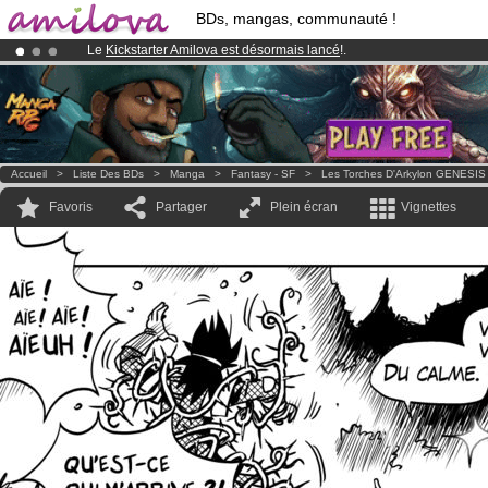
BDs, mangas, communauté !
Le
Kickstarter Amilova est désormais lancé
!.
Abonnement premium: à partir de
3.95 euros
par mois !
Clique ici p
Déjà 100000
membres
et 1000
BDs & Mangas
!
Accueil
>
Liste Des BDs
>
Manga
>
Fantasy - SF
>
Les Torches D'Arkylon GENESIS
Favoris
Partager
Plein écran
Vignettes