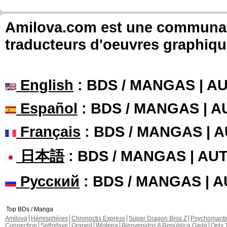
Amilova.com est une communauté
traducteurs d'oeuvres graphiqu
English
: BDS / MANGAS | 
Español
: BDS / MANGAS | 
Français
: BDS / MANGAS | 
日本語
: BDS / MANGAS | A
Русский
: BDS / MANGAS | 
Top BDs / Manga
Amilova
Hémisphères
Chronoctis Express
Super Dragon Bros Z
Psychomant
Connection
Sethxfaye
Graped
Wisteria
Bienvenidos A República Gada
Only 