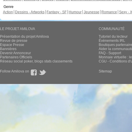
Genre
Action
Dessins - Artworks
Fantasy - SF
Humour
Jeunesse
Romance
Sexy - 
LE PROJET AMILOVA
COMMUNAUTÉ
Présentation du projet Amilova
Tutoriel du lecteur
Revue de presse
Évènements IRL
Espace Presse
Boutiques partenair
Bannières
Aider la communauté 
Devenir Annonceur
FAQ - Support
Partenaires Officiels
Monnaie virtuelle : l
Réseau social poker, blogs stats classements
CGU - Conditions d'ut
Follow Amilova on
Sitemap