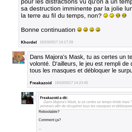
pour les distractions vu qu'on a un tem
sa destruction imminente par la jolie l
la terre au fil du temps, non?
Bonne continuation
Khordel
16/10/2017 14:17:29
Dans Majora's Mask, tu as certes un te
35
volonté. D'ailleurs, le jeu est rempli d
tous les masques et débloquer le surp
Freakazoid
16/10/2017 14:23:45
Freakazoid
a dit:
Dans Majora's Mask, tu as certes un temps limite mais "r
45
annexes afin de récupérer tous les masques et débloquer
Rebootable?
Comment ça?
...