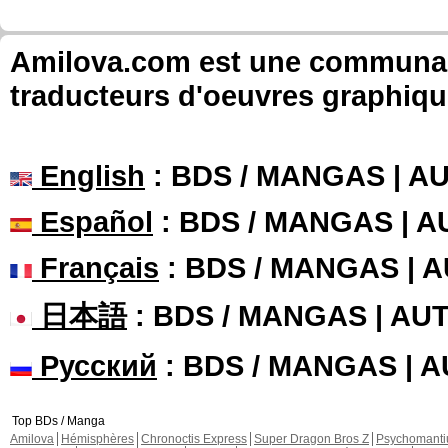
Amilova.com est une communauté
traducteurs d'oeuvres graphiqu
English
: BDS / MANGAS | 
Español
: BDS / MANGAS | 
Français
: BDS / MANGAS | 
日本語
: BDS / MANGAS | A
Русский
: BDS / MANGAS | 
Top BDs / Manga
Amilova
Hémisphères
Chronoctis Express
Super Dragon Bros Z
Psychomant