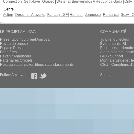
Connection
Sethxfaye
Graped
Wisteria
Bienvenidos A República Gada
Only 
Genre
Action
Dessins - Artworks
Fantasy - SF
Humour
Jeunesse
Romance
Sexy - 
LE PROJET AMILOVA
COMMUNAUTÉ
Présentation du projet Amilova
Tutoriel du lecteur
Revue de presse
Évènements IRL
Espace Presse
Boutiques partenair
Bannières
Aider la communauté 
Devenir Annonceur
FAQ - Support
Partenaires Officiels
Monnaie virtuelle : l
Réseau social poker, blogs stats classements
CGU - Conditions d'ut
Follow Amilova on
Sitemap