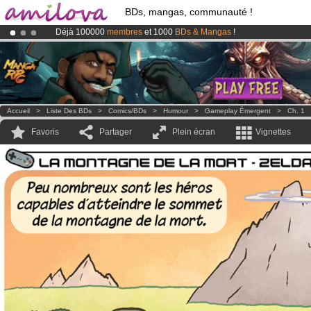
BDs, mangas, communauté !
Déjà 100000
membres
et 1000
BDs & Mangas
!
Abonnement premium: à partir de
3.95 euros
par mois !
Clique ici p
Le
Kickstarter Amilova est désormais lancé
!.
Accueil
>
Liste Des BDs
>
Comics/BDs
>
Humour
>
Gameplay Émergent
>
Ch. 1
Favoris
Partager
Plein écran
Vignettes