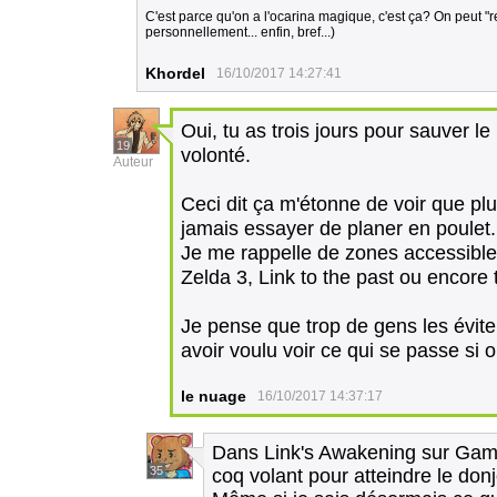
C'est parce qu'on a l'ocarina magique, c'est ça? On peut "re
personnellement... enfin, bref...)
Khordel
16/10/2017 14:27:41
Oui, tu as trois jours pour sauver l
19
volonté.
Auteur
Ceci dit ça m'étonne de voir que pl
jamais essayer de planer en poulet.
Je me rappelle de zones accessib
Zelda 3, Link to the past ou encore t
Je pense que trop de gens les évit
avoir voulu voir ce qui se passe si 
le nuage
16/10/2017 14:37:17
Dans Link's Awakening sur Gam
35
coq volant pour atteindre le do