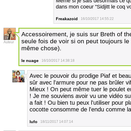
Même si je sais désormais ce que 
dans mon coeur "Sidjitt le coq v
Freakazoid
16/10/2017 14:55:22
Accessoirement, je suis sur Breth of th
19
seule fois de voir si on peut toujours le f
Auteur
même chose).
le nuage
16/10/2017 14:38:18
Avec le pouvoir du prodige Piaf et beau
29
sûr avec l'armure pour ne pas brûler vif
Mieux ! On peut même tuer le poulet en
! Je me souviens avoir vu une vidéo su
a fait ! Ou bien tu peux l'utiliser pour p
cocotte consomme de l'endu comme la 
lufo
18/11/2017 14:07:14