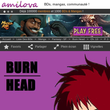
BDs, mangas, communauté !
Déjà 100000
membres
et 1000
BDs & Mangas
!
Abonnement premium: à partir de
3.95 euros
par mois !
Clique ici p
Le
Kickstarter Amilova est désormais lancé
!.
Accueil
>
Liste Des BDs
>
Manga
>
Fantasy - SF
>
Burn Head
>
Ch. 13
>
P. 1
Favoris
Partager
Plein écran
Vignettes