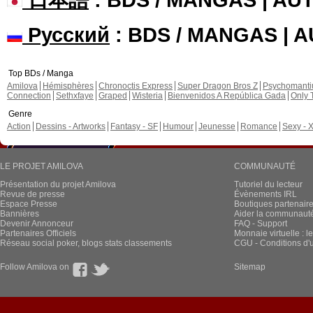
Русский
: BDS / MANGAS | 
Top BDs / Manga
Amilova
Hémisphères
Chronoctis Express
Super Dragon Bros Z
Psychomant
Connection
Sethxfaye
Graped
Wisteria
Bienvenidos A República Gada
Only 
Genre
Action
Dessins - Artworks
Fantasy - SF
Humour
Jeunesse
Romance
Sexy - 
LE PROJET AMILOVA
COMMUNAUTÉ
Présentation du projet Amilova
Tutoriel du lecteur
Revue de presse
Évènements IRL
Espace Presse
Boutiques partenair
Bannières
Aider la communauté 
Devenir Annonceur
FAQ - Support
Partenaires Officiels
Monnaie virtuelle : l
Réseau social poker, blogs stats classements
CGU - Conditions d'ut
Follow Amilova on
Sitemap