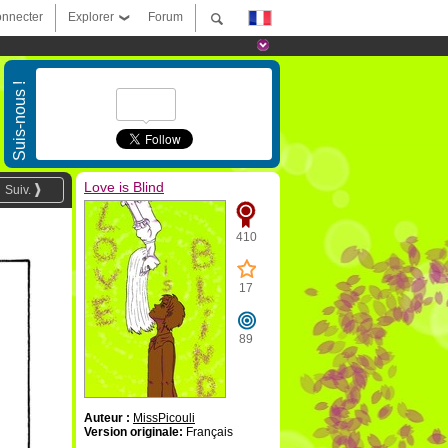
nnecter
Explorer
Forum
Suis-nous !
Love is Blind
Suiv.
410
17
89
Auteur :
MissPicouli
Version originale:
Français