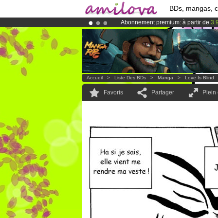
BDs, mangas, 
Abonnement premium: à partir de
3.
Déjà 134393
membres
et 1208
BDs 
Le
Kickstarter Amilova est désormais
Accueil
>
Liste Des BDs
>
Manga
>
Love Is Blind
Favoris
Partager
Plein