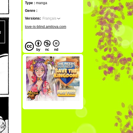
Type :
manga
Genre :
Versions:
Français
love-is-blind.amilova.com
by
nc
nd