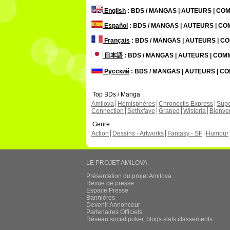
English
: BDS / MANGAS | AUTEURS | C
Español
: BDS / MANGAS | AUTEURS | C
Français
: BDS / MANGAS | AUTEURS | 
日本語
: BDS / MANGAS | AUTEURS | CO
Русский
: BDS / MANGAS | AUTEURS | 
Top BDs / Manga
Amilova
Hémisphères
Chronoctis Express
Supe
Connection
Sethxfaye
Graped
Wisteria
Bienve
Genre
Action
Dessins - Artworks
Fantasy - SF
Humour
LE PROJET AMILOVA
Présentation du projet Amilova
Revue de presse
Espace Presse
Bannières
Devenir Annonceur
Partenaires Officiels
Réseau social poker, blogs stats classements