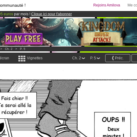
communauté !
Rejoins Amilova
Me co
95 euros
par mois !
Clique ici pour t'abonner
& Mangas
!
 lancé
!.
>
Ch. 2
>
P. 5
 écran
Vignettes
Ch. 2
P. 5
Préc.