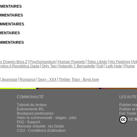
OMMENTAIRES
OMMENTAIRES
COMMENTAIRES
MMENTAIRES
COMMENTAIRES
r Dragon Bros Z
Psychomantium
Human Puppets
Tokio Libido
His Feelings
Ar
nidos A República Gada
Only Two
Astaroth Y Bernadette
Edil
Leth Hate
Plume
Jeunesse
Romance
Sexy - XXX
Thriller
Yaoi - Boys love
COMMUNAUTÉ
LES AUT
Tutoriel du lecteur
Publier m
Évènements IRL
Publier e
Boutiques partenaires
Fair Trad
Aider la communauté - stages - jobs
CC B
FAQ - Support
Monnaie virtuelle : les Golds
CGU - Conditions d'utilisation