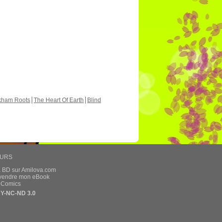
kham Roots
The Heart Of Earth
Blind
EURS
a BD sur Amilova.com
t vendre mon eBook
e Comics
Y-NC-ND 3.0