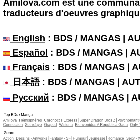
Amilova.com est une communauté
traducteurs d'oeuvres graphiqu
English
: BDS / MANGAS | 
Español
: BDS / MANGAS | 
Français
: BDS / MANGAS | 
日本語
: BDS / MANGAS | A
Русский
: BDS / MANGAS | 
Top BDs / Manga
Amilova
Hémisphères
Chronoctis Express
Super Dragon Bros Z
Psychomant
Connection
Sethxfaye
Graped
Wisteria
Bienvenidos A República Gada
Only 
Genre
Action
Dessins - Artworks
Fantasy - SF
Humour
Jeunesse
Romance
Sexy - 