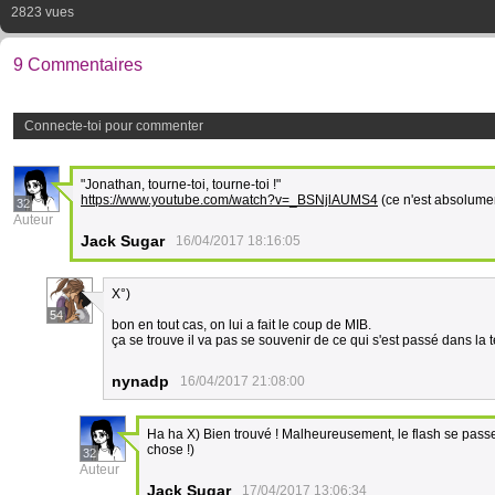
2823 vues
9 Commentaires
Connecte-toi pour commenter
"Jonathan, tourne-toi, tourne-toi !"
https://www.youtube.com/watch?v=_BSNjlAUMS4
(ce n'est absolume
32
Auteur
Jack Sugar
16/04/2017 18:16:05
X°)
54
bon en tout cas, on lui a fait le coup de MIB.
ça se trouve il va pas se souvenir de ce qui s'est passé dans la 
nynadp
16/04/2017 21:08:00
Ha ha X) Bien trouvé ! Malheureusement, le flash se passe
chose !)
32
Auteur
Jack Sugar
17/04/2017 13:06:34