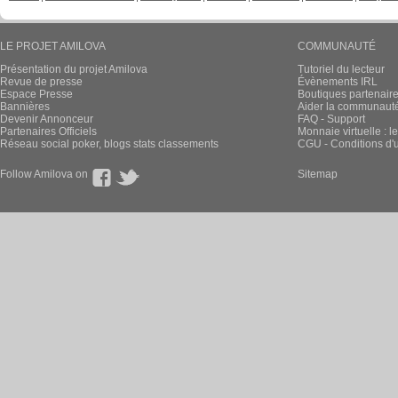
LE PROJET AMILOVA
COMMUNAUTÉ
Présentation du projet Amilova
Tutoriel du lecteur
Revue de presse
Évènements IRL
Espace Presse
Boutiques partenair
Bannières
Aider la communauté 
Devenir Annonceur
FAQ - Support
Partenaires Officiels
Monnaie virtuelle : l
Réseau social poker, blogs stats classements
CGU - Conditions d'ut
Follow Amilova on
Sitemap