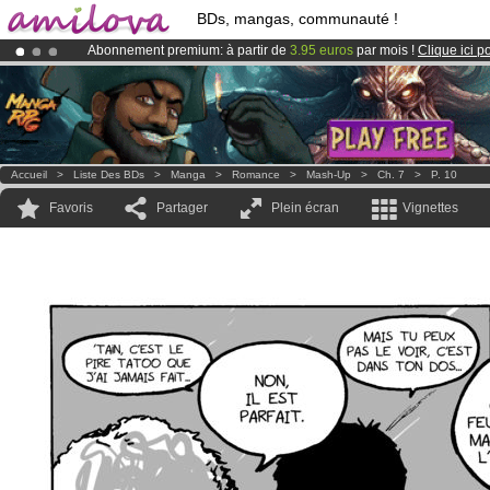
BDs, mangas, communauté !
Abonnement premium: à partir de
3.95 euros
par mois !
Clique ici p
Le
Kickstarter Amilova est désormais lancé
!.
Déjà 134393
membres
et 1208
BDs & Mangas
!
Accueil
>
Liste Des BDs
>
Manga
>
Romance
>
Mash-Up
>
Ch. 7
>
P. 10
Favoris
Partager
Plein écran
Vignettes