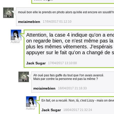
moué bon elle le prends en photo alors qu'elle est encore en soustif 
33
moiaimebien
17/04/2017 01:12:10
Attention, la case 4 indique qu'on a e
32
on regarde bien, ce n'est même pas la
Auteur
plus les mêmes vêtements. J’espérais q
appuyer sur le fait qu'on a changé de 
Jack Sugar
17/04/2017 13:10:00
Ah oué pas fais gaffe du tout que l'on avais avancé.
Mais par contre la personne est pas la même ?
33
moiaimebien
18/04/2017 21:16:33
En fait, on a reculé. Non, là, c'est Lizzy - mais on de
32
Auteur
Jack Sugar
18/04/2017 21:32:24