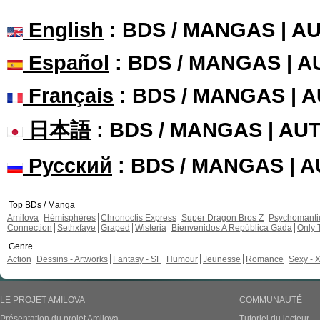
English
: BDS / MANGAS | 
Español
: BDS / MANGAS | 
Français
: BDS / MANGAS | 
日本語
: BDS / MANGAS | A
Русский
: BDS / MANGAS | 
Top BDs / Manga
Amilova
Hémisphères
Chronoctis Express
Super Dragon Bros Z
Psychomant
Connection
Sethxfaye
Graped
Wisteria
Bienvenidos A República Gada
Only 
Genre
Action
Dessins - Artworks
Fantasy - SF
Humour
Jeunesse
Romance
Sexy - 
LE PROJET AMILOVA
COMMUNAUTÉ
Présentation du projet Amilova
Tutoriel du lecteur