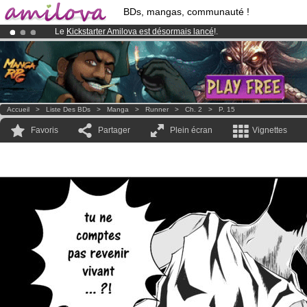
BDs, mangas, communauté !
Le
Kickstarter Amilova est désormais lancé
!.
Déjà 100000
membres
et 1000
BDs & Mangas
!
Abonnement premium: à partir de
3.95 euros
par mois !
Clique ici p
Accueil
>
Liste Des BDs
>
Manga
>
Runner
>
Ch. 2
>
P. 15
Favoris
Partager
Plein écran
Vignettes