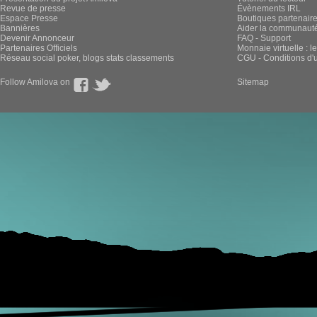
Revue de presse
Évènements IRL
Espace Presse
Boutiques partenair
Bannières
Aider la communauté 
Devenir Annonceur
FAQ - Support
Partenaires Officiels
Monnaie virtuelle : l
Réseau social poker, blogs stats classements
CGU - Conditions d'ut
Follow Amilova on
Sitemap