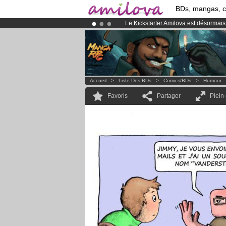
BDs, mangas, 
Le
Kickstarter Amilova est désormais
Déjà 100000
membres
et 1000
BDs 
Abonnement premium: à partir de
3.
Accueil
>
Liste Des BDs
>
Comics/BDs
>
Humour
Favoris
Partager
Plein