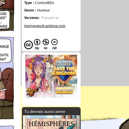
Type :
Comics/BDs
Genre :
Humour
Versions:
Français
jimmyaywork.amilova.com
by
nc
nd
Tu devrais aussi aimer