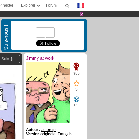
nnecter
Explorer
Forum
Suis-nous !
Jimmy at work
Suiv.
859
5
65
Auteur :
aurorejp
Version originale:
Français