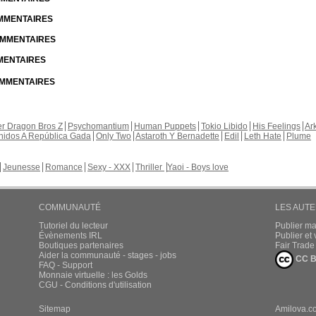
OMMENTAIRES
COMMENTAIRES
MMENTAIRES
COMMENTAIRES
r Dragon Bros Z
Psychomantium
Human Puppets
Tokio Libido
His Feelings
Ar
nidos A República Gada
Only Two
Astaroth Y Bernadette
Edil
Leth Hate
Plume
Jeunesse
Romance
Sexy - XXX
Thriller
Yaoi - Boys love
COMMUNAUTÉ
LES AUT
Tutoriel du lecteur
Publier m
Évènements IRL
Publier e
Boutiques partenaires
Fair Trad
Aider la communauté - stages - jobs
CC B
FAQ - Support
Monnaie virtuelle : les Golds
CGU - Conditions d'utilisation
Sitemap
Amilova.c