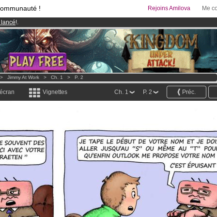
communauté !
Rejoins Amilova
Me co
 lancé
!.
& Mangas
!
95 euros
par mois !
Clique ici pour t'abonner
>
Jimmy At Work
>
Ch. 1
>
P. 2
 écran
Vignettes
Ch. 1
P. 2
Préc.