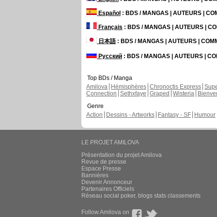
Español
: BDS / MANGAS | AUTEURS | C
Français
: BDS / MANGAS | AUTEURS | 
日本語
: BDS / MANGAS | AUTEURS | CO
Русский
: BDS / MANGAS | AUTEURS | 
Top BDs / Manga
Amilova
Hémisphères
Chronoctis Express
Supe
Connection
Sethxfaye
Graped
Wisteria
Bienve
Genre
Action
Dessins - Artworks
Fantasy - SF
Humour
LE PROJET AMILOVA
Présentation du projet Amilova
Revue de presse
Espace Presse
Bannières
Devenir Annonceur
Partenaires Officiels
Réseau social poker, blogs stats classements
Follow Amilova on