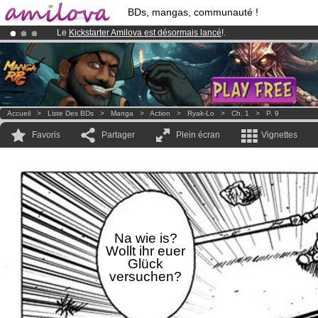
BDs, mangas, communauté !
Le
Kickstarter Amilova est désormais lancé
!.
Déjà 100000
membres
et 1000
BDs & Mangas
!
Abonnement premium: à partir de
3.95 euros
par mois !
Clique ici p
Accueil
>
Liste Des BDs
>
Manga
>
Action
>
Ryak-Lo
>
Ch. 1
>
P. 9
Favoris
Partager
Plein écran
Vignettes
Na wie is?
Wollt ihr euer
Glück
versuchen?