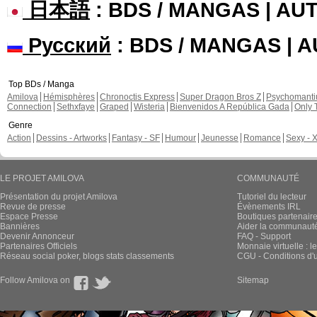
日本語
: BDS / MANGAS | A
Русский
: BDS / MANGAS | 
Top BDs / Manga
Amilova
Hémisphères
Chronoctis Express
Super Dragon Bros Z
Psychomant
Connection
Sethxfaye
Graped
Wisteria
Bienvenidos A República Gada
Only 
Genre
Action
Dessins - Artworks
Fantasy - SF
Humour
Jeunesse
Romance
Sexy - 
LE PROJET AMILOVA
COMMUNAUTÉ
Présentation du projet Amilova
Tutoriel du lecteur
Revue de presse
Évènements IRL
Espace Presse
Boutiques partenair
Bannières
Aider la communauté 
Devenir Annonceur
FAQ - Support
Partenaires Officiels
Monnaie virtuelle : l
Réseau social poker, blogs stats classements
CGU - Conditions d'ut
Follow Amilova on
Sitemap