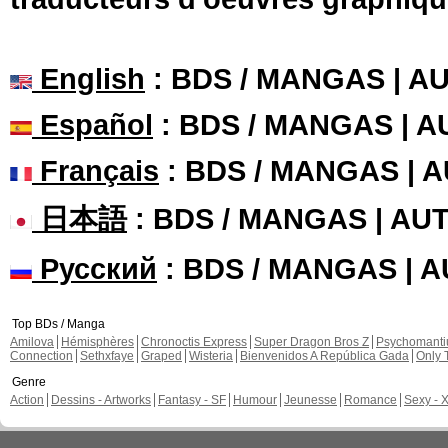
English
: BDS / MANGAS | 
Español
: BDS / MANGAS | 
Français
: BDS / MANGAS | 
日本語
: BDS / MANGAS | A
Русский
: BDS / MANGAS | 
Top BDs / Manga
Amilova
Hémisphères
Chronoctis Express
Super Dragon Bros Z
Psychomant
Connection
Sethxfaye
Graped
Wisteria
Bienvenidos A República Gada
Only 
Genre
Action
Dessins - Artworks
Fantasy - SF
Humour
Jeunesse
Romance
Sexy - 