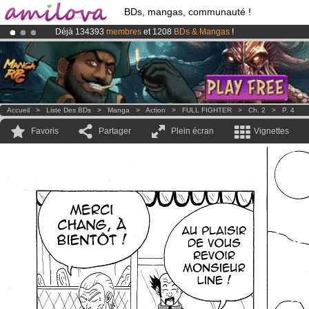
BDs, mangas, communauté !
Déjà 134393
membres
et 1208
BDs & Mangas
!
Abonnement premium: à partir de
3.95 euros
par mois !
Clique ici p
Le
Kickstarter Amilova est désormais lancé
!.
Accueil
>
Liste Des BDs
>
Manga
>
Action
>
FULL FIGHTER
>
Ch. 2
>
P. 4
Favoris
Partager
Plein écran
Vignettes